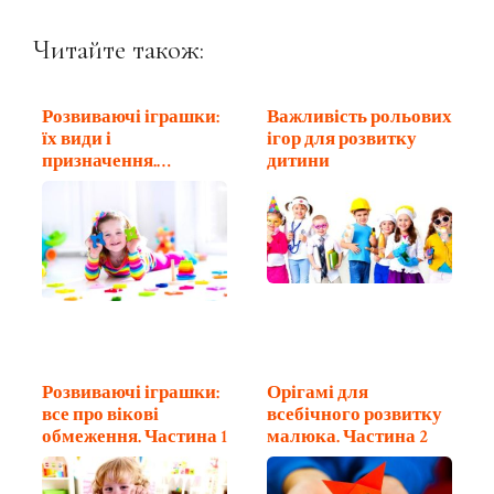
Читайте також:
Розвиваючі іграшки:
Важливість рольових
їх види і
ігор для розвитку
призначення.
дитини
Частина 2
Розвиваючі іграшки:
Орігамі для
все про вікові
всебічного розвитку
обмеження. Частина 1
малюка. Частина 2