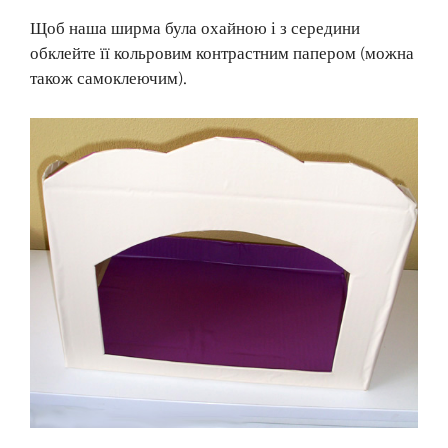
Щоб наша ширма була охайною і з середини
обклейте її кольровим контрастним папером (можна
також самоклеючим).