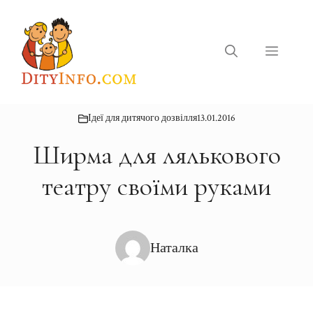
Перейти
до
вмісту
Меню
Ідеї для дитячого дозвілля
13.01.2016
Ширма для лялькового
театру своїми руками
Наталка