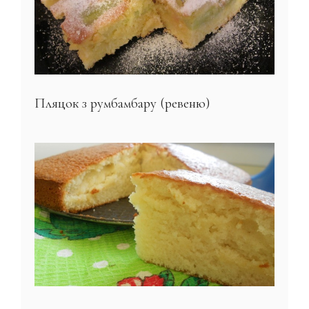
Пляцок з румбамбару (ревеню)