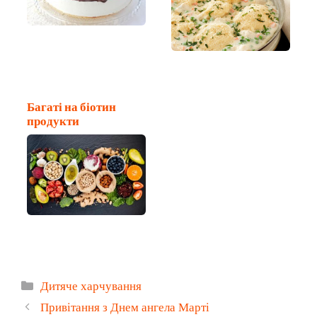
Багаті на біотин
продукти
Категорії
Дитяче харчування
Привітання з Днем ангела Марті