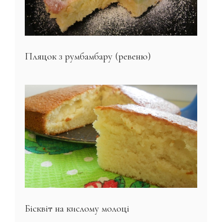
Пляцок з румбамбару (ревеню)
Бісквіт на кислому молоці