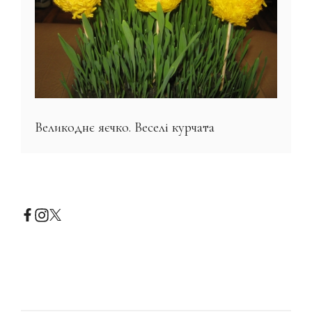
Великоднє яєчко. Веселі курчата