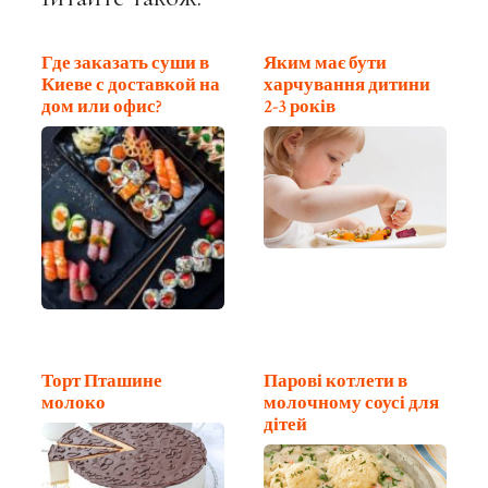
Где заказать суши в
Яким має бути
Киеве с доставкой на
харчування дитини
дом или офис?
2-3 років
Торт Пташине
Парові котлети в
молоко
молочному соусі для
дітей