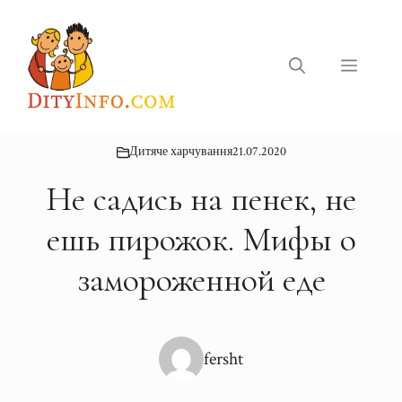
Перейти
до
вмісту
Меню
Дитяче харчування
21.07.2020
Не садись на пенек, не
ешь пирожок. Мифы о
замороженной еде
fersht