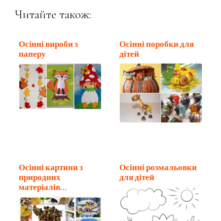
Читайте також:
Осінні вироби з
Осінні поробки для
паперу
дітей
Осінні картини з
Осінні розмальовки
природних
для дітей
матеріалів
власноруч