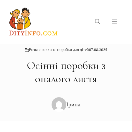
Перейти
до
вмісту
Меню
Розмальовки та поробки для дітей
07.08.2025
Осінні поробки з
опалого листя
Ірина