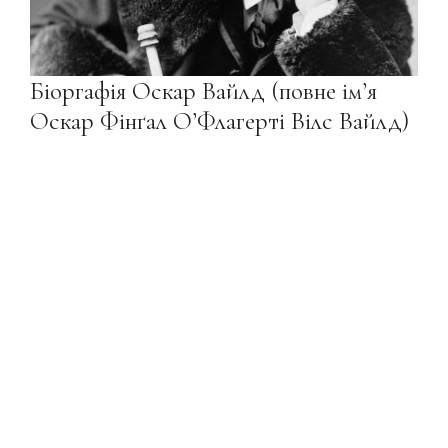
Біоргафія Оскар Вайлд (повне ім’я
Оскар Фінґал О’Флагерті Вілс Вайлд)