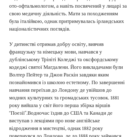
ото-офтальмологом, а навіть посвячений у лицарі за
свою медичну діяльність. Мати за походженням
була італійкою, однак притримувалась ірландських
націоналістичних поглядів.
У дитинстві отримав добру освіту, вивчив
французьку та німецьку мови, навчався у
дублінському Трініті Коледжі та оксфордському
кодеджі святої Магдалени. Його викладачами були
Волтер Пейтер та Джон Раскін завдяки яким
познайомився із школою естетизму. По завершенні
навчання переїхав до Лондону де увійшов до
модних культурних та громадських тусовок. 1881
року вийшла у світ його перша збірка віршів
“Поезії”.Водночас їздив до США та Канади де
виступав з лекціями про нове англійське
відродження в мистецтві, однак 1882 року
повернувся до Лондона, де до 1888 року займався