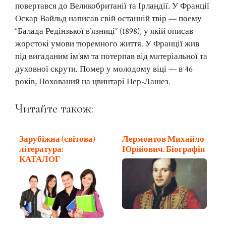
повертався до Великобританії та Ірландії. У Франції
Оскар Вайльд написав свій останній твір — поему
“Балада Редінзької в’язниці” (1898), у якій описав
жорстокі умови тюремного життя. У Франції жив
під вигаданим ім’ям та потерпав від матеріальної та
духовної скрути. Помер у молодому віці — в 46
років, Похований на цвинтарі Пер-Лашез.
Читайте також:
Зарубіжна (світова)
Лермонтов Михайло
література:
Юрійович. Біографія
КАТАЛОГ