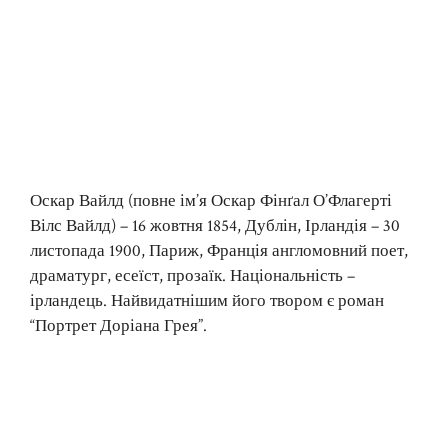
Оскар Вайлд (повне ім’я Оскар Фінґал О’Флагерті
Вілс Вайлд) – 16 жовтня 1854, Дублін, Ірландія – 30
листопада 1900, Париж, Франція англомовний поет,
драматург, есеїст, прозаїк. Національність –
ірландець. Найвидатнішим його твором є роман
“Портрет Доріана Грея”.