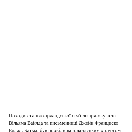
Походив з англо-ірландської сім’ї лікаря-окуліста
Вільяма Вайлда та письменниці Джейн Франциско
Елджі. Батько був провідним ірландським хірургом