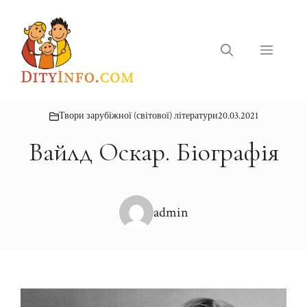
Перейти
до
вмісту
Меню
Твори зарубіжної (світової) літератури
20.03.2021
Вайлд Оскар. Біографія
admin