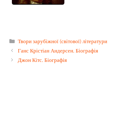
Категорії
Твори зарубіжної (світової) літератури
Ганс Крістіан Андерсен. Біографія
Джон Кітс. Біографія