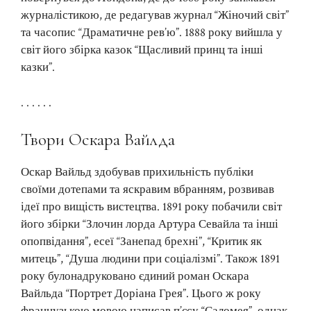
журналістикою, де редагував журнал “Жіночий світ”
та часопис “Драматичне рев’ю”. 1888 року вийшла у
світ його збірка казок “Щасливий принц та інші
казки”.
. . . . . .
Твори Оскара Вайлда
Оскар Вайльд здобував прихильність публіки
своїми дотепами та яскравим вбранням, розвивав
ідеї про вищість вистецтва. 1891 року побачили світ
його збірки “Злочин лорда Артура Севайла та інші
опопвідання”, есеї “Занепад брехні”, “Критик як
митець”, “Душа людини при соціалізмі”. Також 1891
року булонадруковано єдиний роман Оскара
Вайльда “Портрет Доріана Грея”. Цього ж року