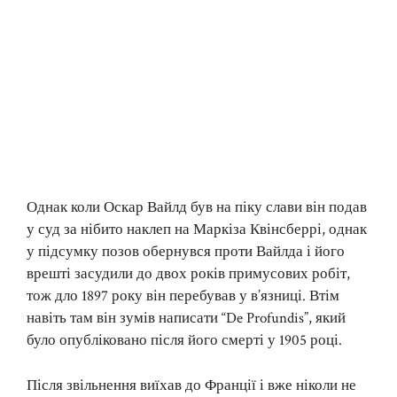
Однак коли Оскар Вайлд був на піку слави він подав
у суд за нібито наклеп на Маркіза Квінсберрі, однак
у підсумку позов обернувся проти Вайлда і його
врешті засудили до двох років примусових робіт,
тож дло 1897 року він перебував у в’язниці. Втім
навіть там він зумів написати “De Profundis”, який
було опубліковано після його смерті у 1905 році.
Після звільнення виїхав до Франції і вже ніколи не