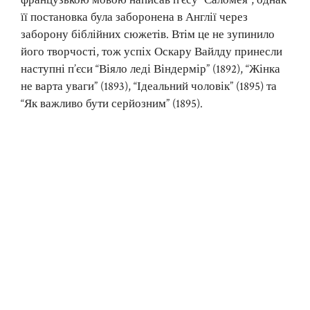
французькою мовою написав п’єсу “Саломея”, однак
її постановка була заборонена в Англії через
заборону біблійних сюжетів. Втім це не зупинило
його творчості, тож успіх Оскару Вайлду принесли
наступні п’єси “Віяло леді Віндермір” (1892), “Жінка
не варта уваги” (1893), “Ідеальний чоловік” (1895) та
“Як важливо бути серйозним” (1895).