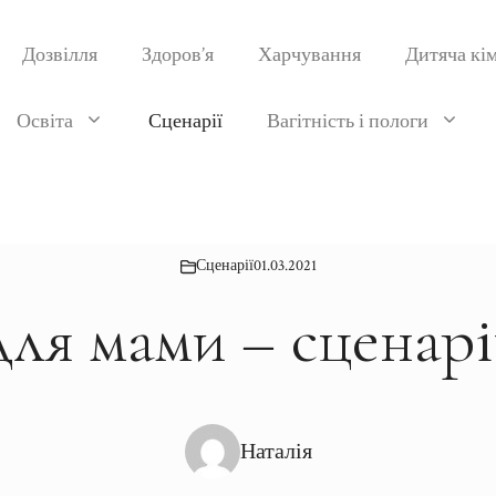
Дозвілля
Здоров’я
Харчування
Дитяча кі
Освіта
Сценарії
Вагітність і пологи
Сценарії
01.03.2021
для мами – сценарі
Наталія