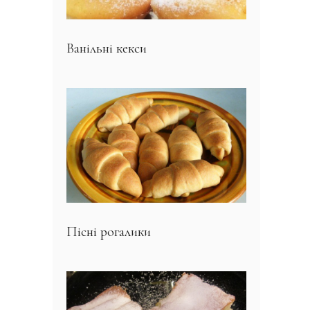
Ванільні кекси
Пісні рогалики