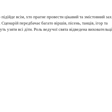
ідійде всім, хто прагне провести цікавий та змістовний зах
 Сценарій передбачає багато віршів, пісень, танців, ігор та
ть узяти всі діти. Роль ведучої свята відведена виховательці