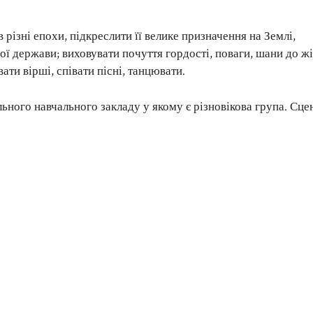
в різні епохи, підкреслити її велике призначення на Землі,
ої держави; виховувати почуття гордості, поваги, шани до жі
ти вірші, співати пісні, танцювати.
ьного навчального закладу у якому є різновікова група. Сце