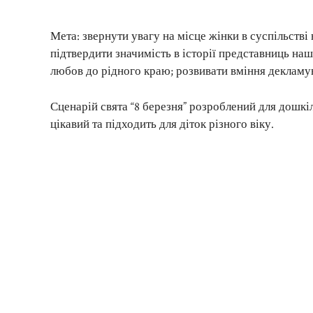
Мета: звернути увагу на місце жінки в суспільстві 
підтвердити значимість в історії представниць наш
любов до рідного краю; розвивати вміння декламува
Сценарій свята “8 березня” розроблений для дошкіл
цікавий та підходить для діток різного віку.