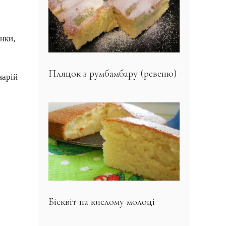
нки,
Пляцок з румбамбару (ревеню)
нарій
Бісквіт на кислому молоці