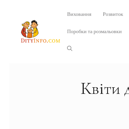
Перейти
до
Виховання
Розвиток
вмісту
Поробки та розмальовки
Квіти 