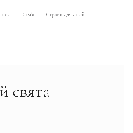
мната
Сім’я
Страви для дітей
й свята