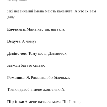
Які незвичайні імена мають каченята! А хто їх вам
дав?
Каченята:
Мама нас так назвала.
Ведуча:
А чому?
Дзвіночок:
Тому що я, Дзвіночок,
завжди багато співаю.
Ромашка:
Я, Ромашка, бо біленька,
Тільки дзьоб в мене жовтенький.
Пір’ їнка:
А мене назвала мама Пір’їнкою,