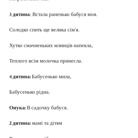
3 дитина
: Встала раненько бабуся моя.
Солодко спить ще велика сім’я.
Хутко смачненьких млинців напекла,
Теплого всім молочка принесла.
4 дитина:
Бабусенько мила,
Бабусенько рідна.
Онука:
В садочку бабуся.
2 дитина:
мамі та дітям