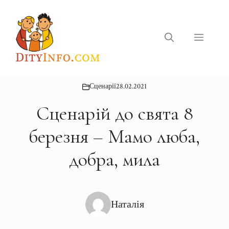
Перейти
до
вмісту
Меню
Сценарії
28.02.2021
Сценарій до свята 8
березня – Мамо люба,
добра, мила
Наталія