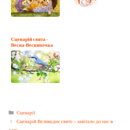
Сценарій свята -
Весна-Весняночка
Категорії
Сценарії
Сценарій Великоднє свято – завітало до нас в