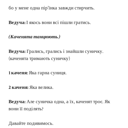
бо у мене одна пір’їнка завжди стирчить.
Ведуча:
І якось вони всі пішли гратись.
(Каченята танцюють.)
Ведуча:
Грались, грались і знайшли суничку.
(каченята тримають суничку)
1 каченя:
Яка гарна суниця.
2 каченя:
Яка велика.
Ведуча:
Але суничка одна, а їх, каченят троє. Як
вони її поділять?
Давайте подивимось.