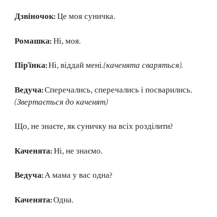
Дзвіночок:
Це моя суничка.
Ромашка:
Ні, моя.
Пір’їнка:
Ні, віддай мені.
(каченята сваряться).
Ведуча:
Сперечались, сперечались і посварились.
(Звертається до каченят)
Що, не знаєте, як суничку на всіх розділити?
Каченята:
Ні, не знаємо.
Ведуча:
А мама у вас одна?
Каченята:
Одна.