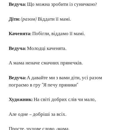
Ведуча:
Що можна зробити із суничкою?
Діти:
(разом)
Віддати її мамі.
Каченята:
Побігли, віддамо її мамі.
Ведуча:
Молодці каченята.
А мама неначе смачних прянечків.
Ведуча:
А давайте ми з вами діти, усі разом
пограємо в гру ”Я печу пряники”
Художник:
На світі добрих слів чи мало,
Але одне – добріші за всіх.
Просте, чудове слово -мама.