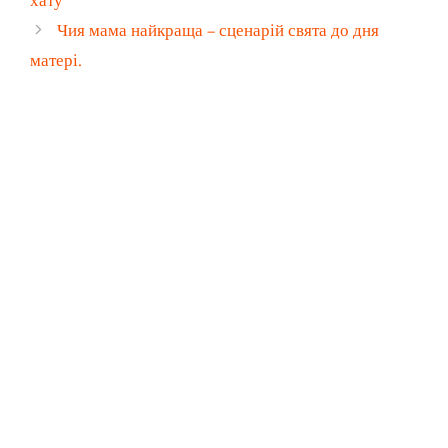
хату
Чия мама найкраща – сценарій свята до дня
матері.