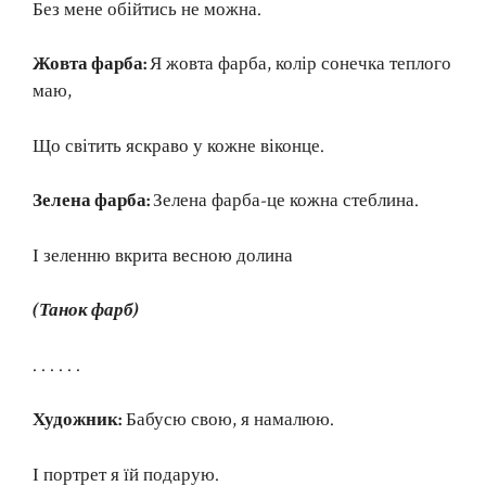
Без мене обійтись не можна.
Жовта фарба:
Я жовта фарба, колір сонечка теплого
маю,
Що світить яскраво у кожне віконце.
Зелена фарба:
Зелена фарба-це кожна стеблина.
І зеленню вкрита весною долина
(Танок фарб)
. . . . . .
Художник:
Бабусю свою, я намалюю.
І портрет я їй подарую.