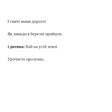
І свято мами дорогої
Як завжди в березні прийшло.
1 дитина:
Хай на усій землі
Урочисто пролунає,