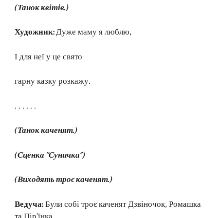
(Танок квітів.)
Художник:
Дуже маму я люблю,
І для неї у це свято
гарну казку розкажу.
. . . . . .
(Танок каченят.)
(Сценка ’’Суничка”)
(Виходять троє каченят.)
Ведуча:
Були собі троє каченят Дзвіночок, Ромашка
та Пір’їнка.