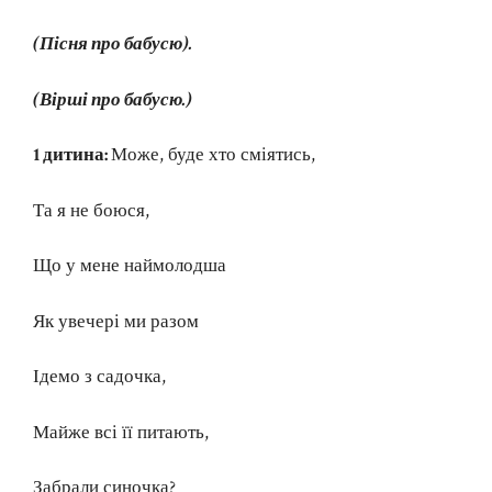
(Пісня про бабусю).
(Вірші про бабусю.)
1 дитина:
Може, буде хто сміятись,
Та я не боюся,
Що у мене наймолодша
Як увечері ми разом
Ідемо з садочка,
Майже всі її питають,
Забрали синочка?