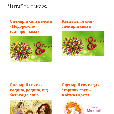
Читайте також:
Сценарій свята весни
Квіти для мами -
- Подорож по
сценарій свята
телепрограмах
Сценарій свята -
Сценарій свята для
Родина, родина, від
старших груп -
батька до сина
Квітка Щастя!