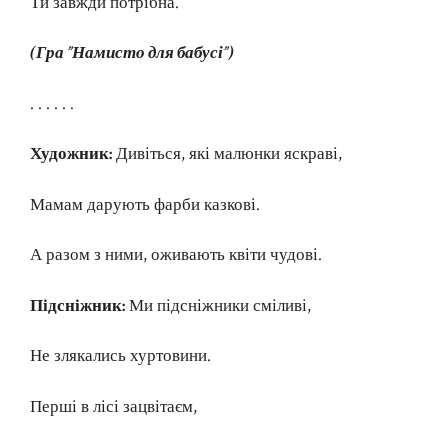
Ти завжди потрібна.
(Гра ”Намисто для бабусі”)
. . . . . .
Художник:
Дивіться, які малюнки яскраві,
Мамам дарують фарби казкові.
А разом з ними, оживають квіти чудові.
Підсніжник:
Ми підсніжники сміливі,
Не злякались хуртовини.
Перші в лісі зацвітаєм,