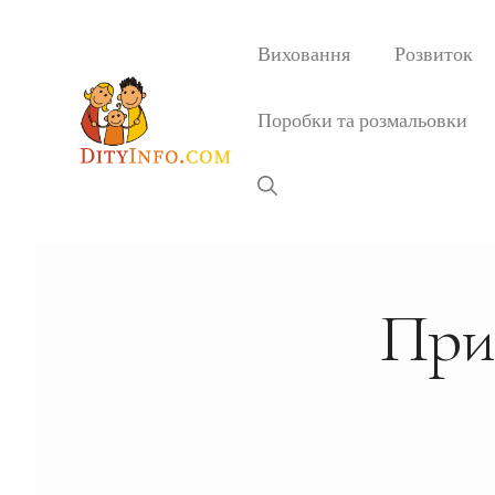
Перейти
до
Виховання
Розвиток
вмісту
Поробки та розмальовки
При