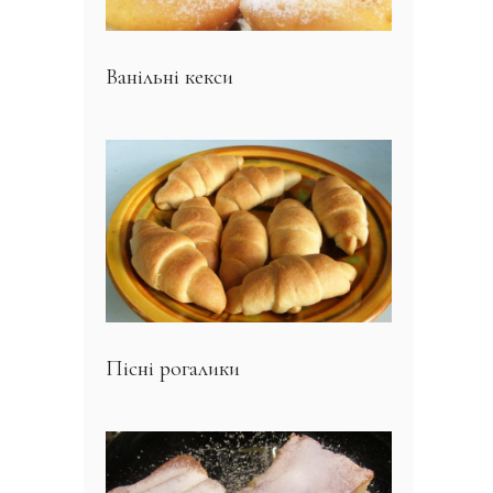
Ванільні кекси
Пісні рогалики