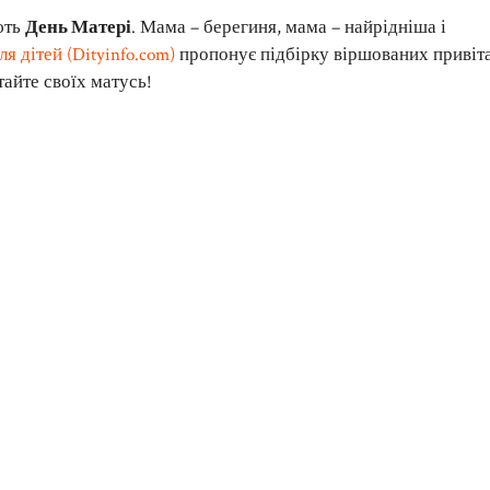
ють
День Матері
. Мама – берегиня, мама – найрідніша і
ля дітей (Dityinfo.com)
пропонує підбірку віршованих привіт
тайте своїх матусь!