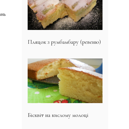
ань
Пляцок з румбамбару (ревеню)
Бісквіт на кислому молоці