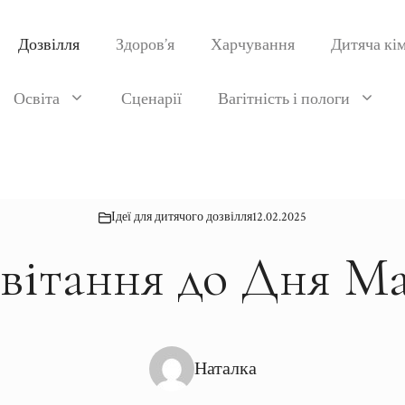
Дозвілля
Здоров’я
Харчування
Дитяча кі
Освіта
Сценарії
Вагітність і пологи
Ідеї для дитячого дозвілля
12.02.2025
вітання до Дня Ма
Наталка