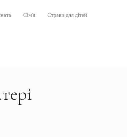
мната
Сім’я
Страви для дітей
тері