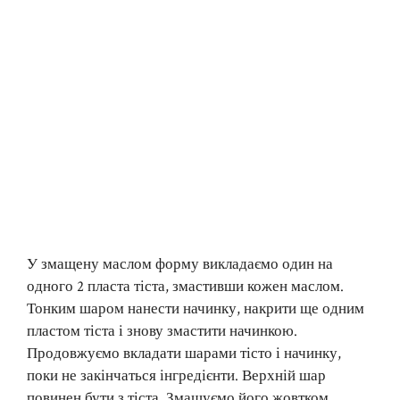
У змащену маслом форму викладаємо один на
одного 2 пласта тіста, змастивши кожен маслом.
Тонким шаром нанести начинку, накрити ще одним
пластом тіста і знову змастити начинкою.
Продовжуємо вкладати шарами тісто і начинку,
поки не закінчаться інгредієнти. Верхній шар
повинен бути з тіста. Змащуємо його жовтком.