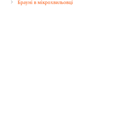
Брауні в мікрохвильовці