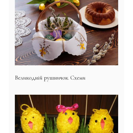
Великодній рушничок. Схеми