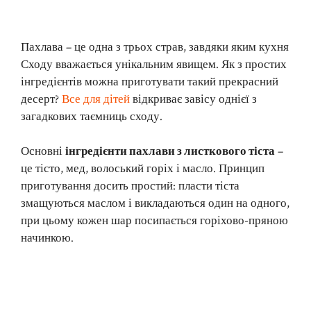
Пахлава – це одна з трьох страв, завдяки яким кухня
Сходу вважається унікальним явищем. Як з простих
інгредієнтів можна приготувати такий прекрасний
десерт?
Все для дітей
відкриває завісу однієї з
загадкових таємниць сходу.
Основні
інгредієнти пахлави з листкового тіста
–
це тісто, мед, волоський горіх і масло. Принцип
приготування досить простий: пласти тіста
змащуються маслом і викладаються один на одного,
при цьому кожен шар посипається горіхово-пряною
начинкою.