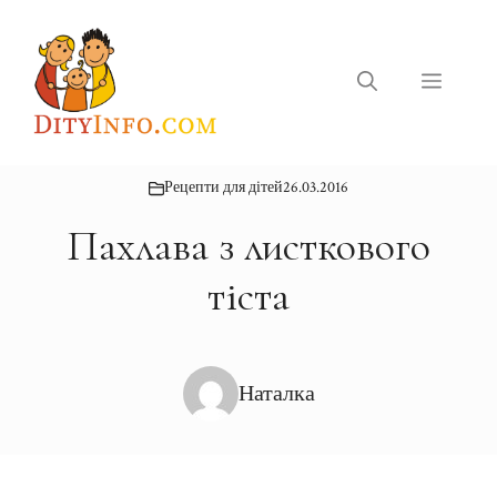
Перейти
до
вмісту
Меню
Рецепти для дітей
26.03.2016
Пахлава з листкового
тіста
Наталка