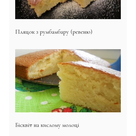
Пляцок з румбамбару (ревеню)
Бісквіт на кислому молоці