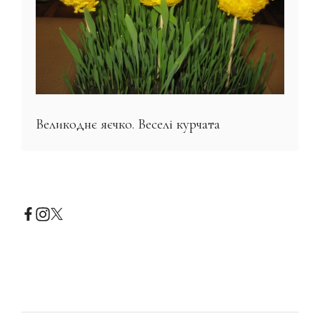
Великоднє яєчко. Веселі курчата