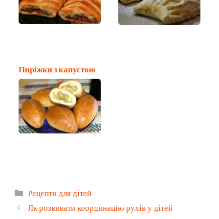
Пиріжки з капустою
Категорії
Рецепти для дітей
Як розвивати координацію рухів у дітей