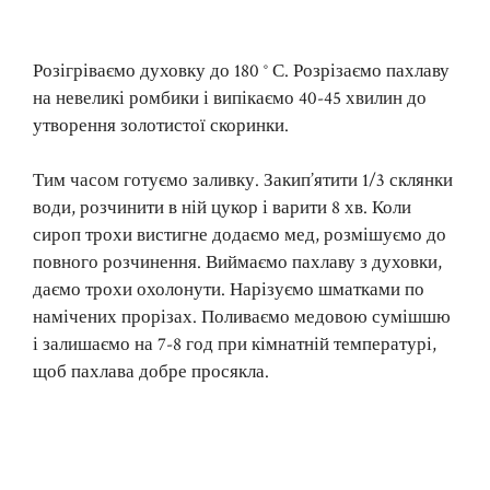
Розігріваємо духовку до 180 ° С. Розрізаємо пахлаву
на невеликі ромбики і випікаємо 40-45 хвилин до
утворення золотистої скоринки.
Тим часом готуємо заливку. Закип’ятити 1/3 склянки
води, розчинити в ній цукор і варити 8 хв. Коли
сироп трохи вистигне додаємо мед, розмішуємо до
повного розчинення. Виймаємо пахлаву з духовки,
даємо трохи охолонути. Нарізуємо шматками по
намічених прорізах. Поливаємо медовою сумішшю
і залишаємо на 7-8 год при кімнатній температурі,
щоб пахлава добре просякла.