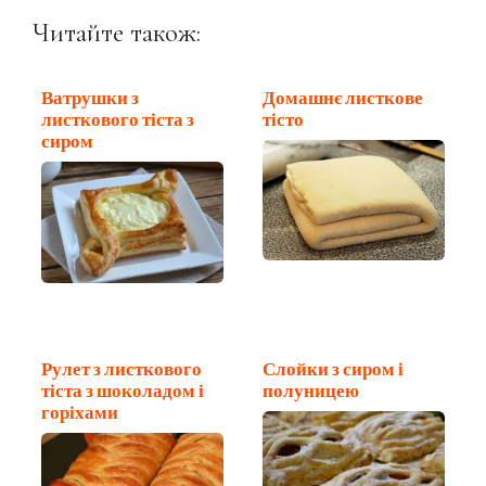
Читайте також:
Ватрушки з
Домашнє листкове
листкового тіста з
тісто
сиром
Рулет з листкового
Слойки з сиром і
тіста з шоколадом і
полуницею
горіхами