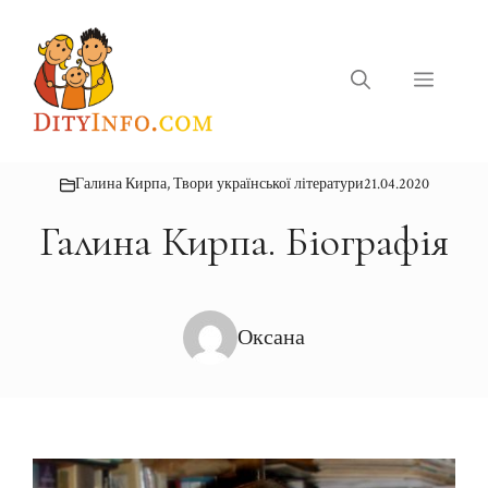
Перейти
до
вмісту
Меню
Галина Кирпа
,
Твори української літератури
21.04.2020
Галина Кирпа. Біографія
Оксана