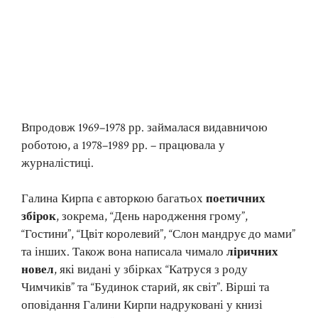
Впродовж 1969–1978 рр. займалася видавничою
роботою, а 1978–1989 рр. – працювала у
журналістиці.
Галина Кирпа є авторкою багатьох
поетичних
збірок
, зокрема, “День народження грому”,
“Гостини”, “Цвіт королевий”, “Слон мандрує до мами”
та інших. Також вона написала чимало
ліричних
новел
, які видані у збірках “Катруся з роду
Чимчиків” та “Будинок старий, як світ”. Вірші та
оповідання Галини Кирпи надруковані у книзі