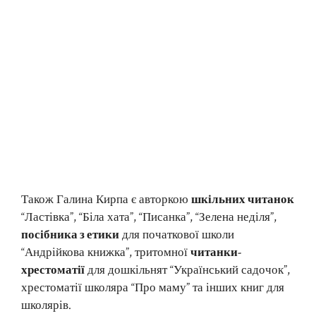
Також Галина Кирпа є авторкою
шкільних читанок
“Ластівка”, “Біла хата”, “Писанка”, “Зелена неділя”,
посібника з етики
для початкової школи
“Андрійкова книжка”, тритомної
читанки-
хрестоматії
для дошкільнят “Український садочок”,
хрестоматії школяра “Про маму” та інших книг для
школярів.