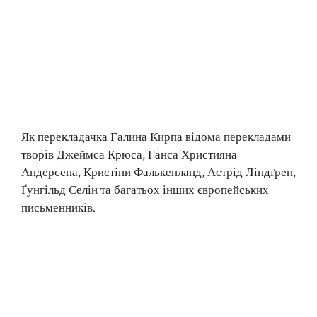
Як перекладачка Галина Кирпа відома перекладами
творів Джеймса Крюса, Ганса Християна
Андерсена, Кристіни Фалькенланд, Астрід Ліндґрен,
Ґунгільд Селін та багатьох інших європейських
письменників.