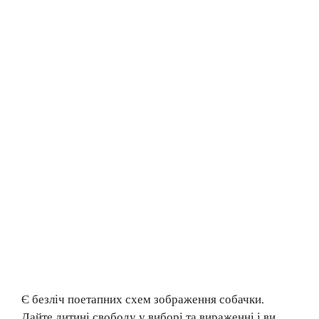
Є безліч поетапних схем зображення собачки.
Дайте дитині свободу у виборі та вираженні і ви