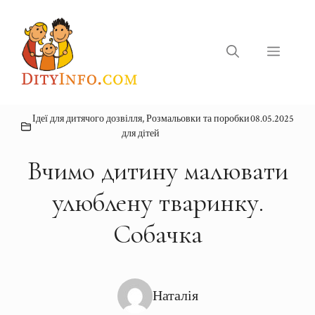
Перейти
до
вмісту
Меню
Ідеї для дитячого дозвілля
,
Розмальовки та поробки
08.05.2025
для дітей
Вчимо дитину малювати
улюблену тваринку.
Собачка
Наталія