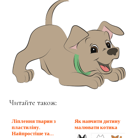
Читайте також:
Ліплення тварин з
Як навчити дитину
пластиліну.
малювати котика
Найпростіше та