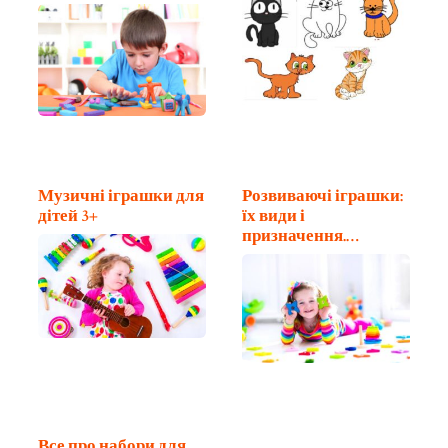
найцікавіше
Музичні іграшки для
Розвиваючі іграшки:
дітей 3+
їх види і
призначення.
Частина 2
Все про набори для