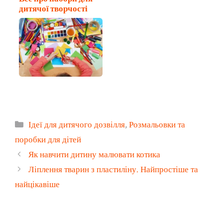
дитячої творчості
Категорії
Ідеї для дитячого дозвілля
,
Розмальовки та
поробки для дітей
Як навчити дитину малювати котика
Ліплення тварин з пластиліну. Найпростіше та
найцікавіше