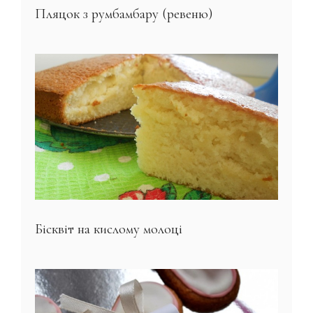
Пляцок з румбамбару (ревеню)
Бісквіт на кислому молоці