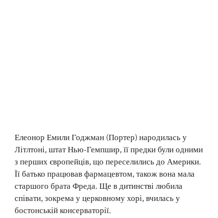
Елеонор Емили Годжман (Портер) народилась у
Літлтоні, штат Нью-Гемпшир, її предки були одними
з перших європейців, що переселились до Америки.
Її батько працював фармацевтом, також вона мала
старшого брата Фреда. Ще в дитинстві любила
співати, зокрема у церковному хорі, вчилась у
бостонській консерваторії.