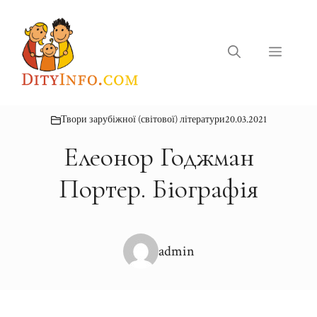
Перейти
до
вмісту
Меню
Твори зарубіжної (світової) літератури
20.03.2021
Елеонор Годжман
Портер. Біографія
admin