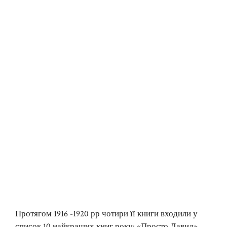
Протягом 1916 -1920 рр чотири її книги входили у
список 10 найкращих книг року: «Просто Давид»