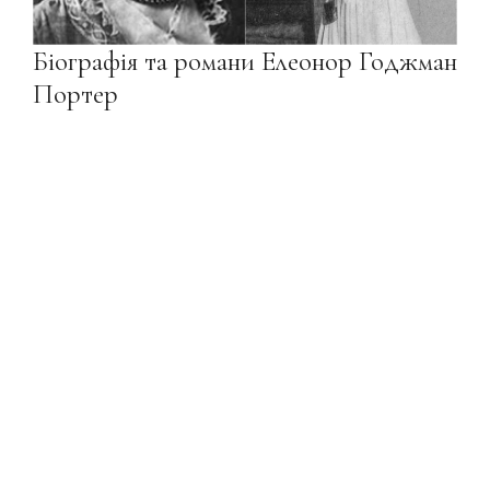
Біографія та романи Елеонор Годжман
Портер