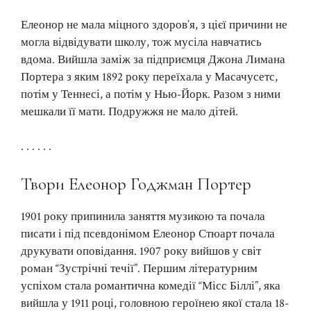
Елеонор не мала міцного здоров’я, з цієї причини не
могла відвідувати школу, тож мусіла навчатись
вдома. Вийшла заміж за підприємця Джона Лимана
Портера з яким 1892 року переїхала у Масачусетс,
потім у Теннесі, а потім у Нью-Йорк. Разом з ними
мешкали її мати. Подружжя не мало дітей.
. . . . . .
Твори Елеонор Годжман Портер
1901 року припинила заняття музикою та почала
писати і під псевдонімом Елеонор Стюарт почала
друкувати оповідання. 1907 року вийшов у світ
роман “Зустрічні течії”. Першим літературним
успіхом стала романтична комедії “Місс Біллі”, яка
вийшла у 1911 році, головною героїнею якої стала 18-