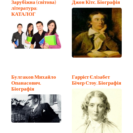
Зарубіжна (світова)
Джон Кітс. Біографія
література:
КАТАЛОГ
Булгаков Михайло
Гаррієт Єлізабет
Опанасович.
Бічер Стоу. Біографія
Біографія