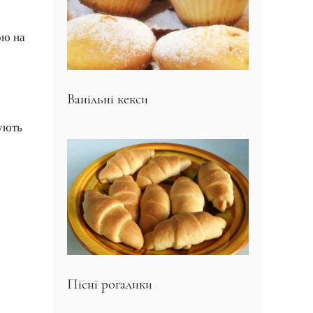
ою на
Ванільні кекси
ують
Пісні рогалики