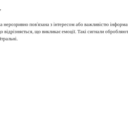
у
она нерозривно пов’язана з інтересом або важливістю інформац
 відрізняється, що викликає емоції. Такі сигнали обробляю
йтральні.