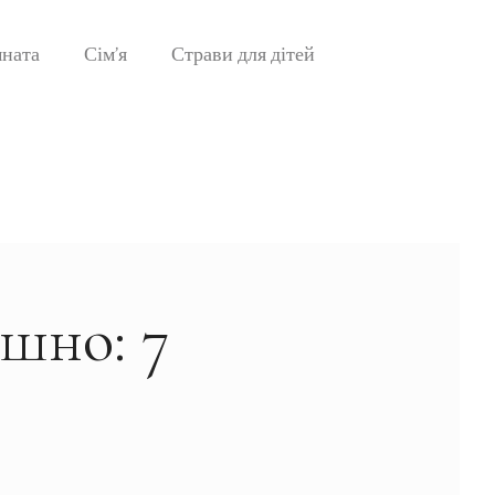
мната
Сім’я
Страви для дітей
ішно: 7