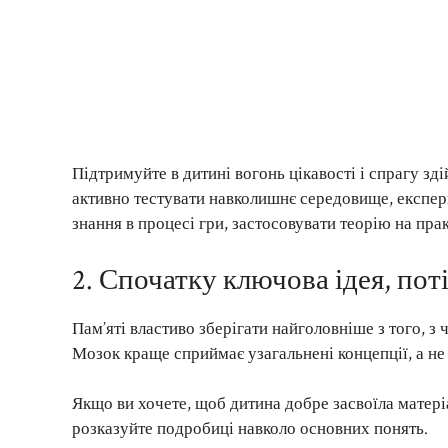
Підтримуйте в дитині вогонь цікавості і спрагу зд
активно тестувати навколишнє середовище, експери
знання в процесі гри, застосовувати теорію на пра
2. Спочатку ключова ідея, пот
Пам’яті властиво зберігати найголовніше з того, з
Мозок краще сприймає узагальнені концепції, а не
Якщо ви хочете, щоб дитина добре засвоїла матеріа
розказуйте подробиці навколо основних понять.