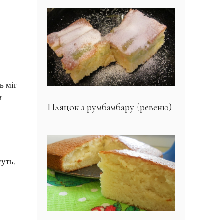
ь міг
и
Пляцок з румбамбару (ревеню)
суть.