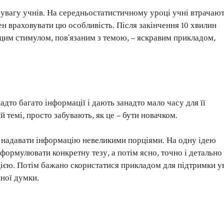
 увагу учнів. На середньостатистичному уроці учні втрачаю
ен враховувати цю особливість. Після закінчення 10 хвилин
щим стимулом, пов’язаним з темою, – яскравим прикладом,
адто багато інформації і дають занадто мало часу для її
й темі, просто забувають, як це – бути новачком.
 надавати інформацію невеликими порціями. На одну ідею
формулювати конкретну тезу, а потім ясно, точно і детально
цією. Потім бажано скористатися прикладом для підтримки у
пної думки.