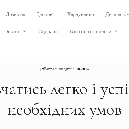
Дозвілля
Здоров’я
Харчування
Дитяча кі
Освіта
Сценарії
Вагітність і пологи
Виховання дітей
31.10.2024
чатись легко і усп
необхідних умов