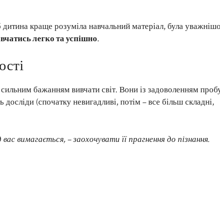
б дитина краще розуміла навчальний матеріал, була уважніш
вчатись легко та успішно
.
ості
сильним бажанням вивчати світ. Вони із задоволенням проб
ть досліди (спочатку невигадливі, потім – все більш складні,
 вас вимагається, – заохочувати її прагнення до пізнання.