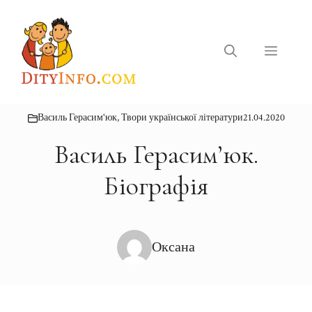
Перейти
до
вмісту
Меню
Василь Герасим'юк
,
Твори української літератури
21.04.2020
Василь Герасим’юк.
Біографія
Оксана