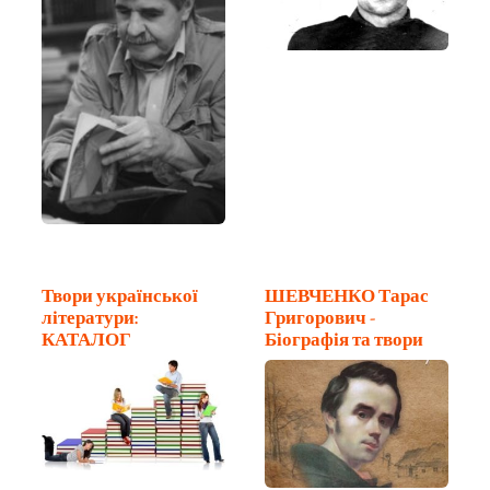
Твори української
ШЕВЧЕНКО Тарас
літератури:
Григорович -
КАТАЛОГ
Біографія та твори