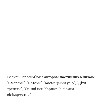
Василь Герасим’юк є автором
поетичних книжок
“Смереки”, “Потоки”, “Космацький узір”, “Діти
трепети”, “Осінні пси Карпат: Із лірики
вісімдесятих”.