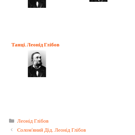
Танці. Леонід Глібов
Категорії
Леонід Глібов
Солом’яний Дід. Леонід Глібов