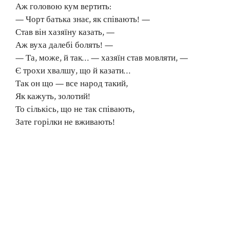
Аж головою кум вертить:
— Чорт батька знає, як співають! —
Став він хазяїну казать, —
Аж вуха далебі болять! —
— Та, може, й так… — хазяїн став мовляти, —
Є трохи хвалшу, що й казати…
Так он що — все народ такий,
Як кажуть, золотий!
То сількісь, що не так співають,
Зате горілки не вживають!