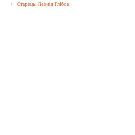
Старець. Леонід Глібов