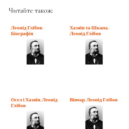
Читайте також:
Леонід Глібов.
Хазяїн та Шкапа.
Біографія
Леонід Глібов
Осел і Хазяїн. Леонід
Вівчар. Леонід Глібов
Глібов