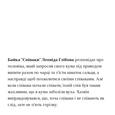
Байка “Співаки” Леоніда Глібова
розповідає про
чоловіка, який запросив свого кума під приводом
випити разом по чарці та з’їсти шматок сальця, а
насправді щоб похвалитися своїми співаками. Але
коли співаки почали співати, їхній спів був таким
жахливим, що в кума заболіли вуха. Хазяїн
виправдовувався, що, хоча співаки і не співають як
слід, зате не п’ють горілку.