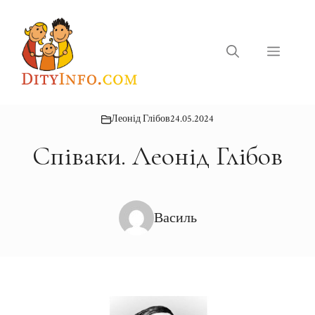
Перейти
до
вмісту
Меню
Леонід Глібов
24.05.2024
Співаки. Леонід Глібов
Василь