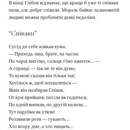
В кінці Глібов відзначає, що краще б уже ті співаки
пили, але добре співали. Мораль байки: талановитій
людині можна пробачити деякі недоліки.
“Співаки”
Сусід до себе кликав кума:
— Приходь лиш, брате, на часок:
По чарці вип’ємо, сальця з’їмо шматок… —
А справді — так не те він дума;
То кумові сказав він тільки так!
Хотілося ж, щоб похвалиться —
Яких він назбирав Співак.
От кум прийшов; посіли як годиться;
По одній випили, по другій налили…
Тут парубки як утяли!
Роззявили роти — гукають…
Хто вгору дме, а хто пищить…