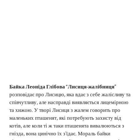
Байка Леоніда Глібова “Лисиця-жалібниця”
розповідає про Лисицю, яка вдає з себе жалісливу та
співчутливу, але насправді виявляється лицемірною
та хижою. У творі Лисиця з жалем говорить про
маленьких пташенят, які потребують захисту від
котів, але коли ті ж таки пташенята вивалюються з
гнізда, вона цинічно їх з’їдає. Мораль байки