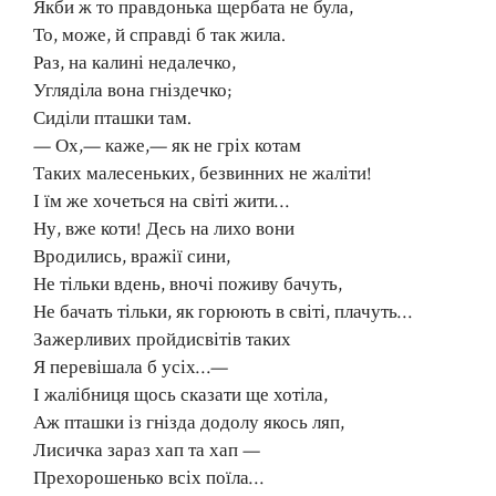
Якби ж то правдонька щербата не була,
То, може, й справді б так жила.
Раз, на калині недалечко,
Угляділа вона гніздечко;
Сиділи пташки там.
— Ох,— каже,— як не гріх котам
Таких малесеньких, безвинних не жаліти!
І їм же хочеться на світі жити…
Ну, вже коти! Десь на лихо вони
Вродились, вражії сини,
Не тільки вдень, вночі поживу бачуть,
Не бачать тільки, як горюють в світі, плачуть…
Зажерливих пройдисвітів таких
Я перевішала б усіх…—
І жалібниця щось сказати ще хотіла,
Аж пташки із гнізда додолу якось ляп,
Лисичка зараз хап та хап —
Прехорошенько всіх поїла…