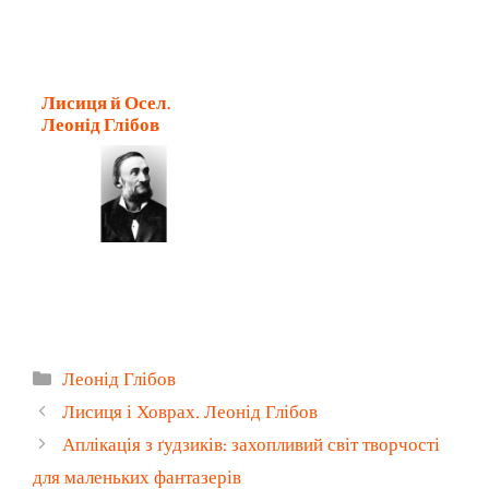
Лисиця й Осел.
Леонід Глібов
Категорії
Леонід Глібов
Лисиця і Ховрах. Леонід Глібов
Аплікація з ґудзиків: захопливий світ творчості
для маленьких фантазерів