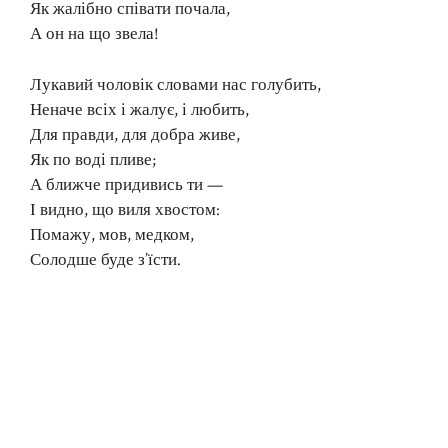
Як жалібно співати почала,
А он на що звела!
Лукавий чоловік словами нас голубить,
Неначе всіх і жалує, і любить,
Для правди, для добра живе,
Як по воді пливе;
А ближче придивись ти —
І видно, що виля хвостом:
Помажу, мов, медком,
Солодше буде з’їсти.