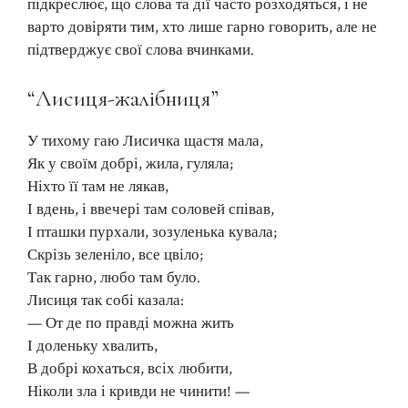
підкреслює, що слова та дії часто розходяться, і не
варто довіряти тим, хто лише гарно говорить, але не
підтверджує свої слова вчинками.
“Лисиця-жалібниця”
У тихому гаю Лисичка щастя мала,
Як у своїм добрі, жила, гуляла;
Ніхто її там не лякав,
І вдень, і ввечері там соловей співав,
І пташки пурхали, зозуленька кувала;
Скрізь зеленіло, все цвіло;
Так гарно, любо там було.
Лисиця так собі казала:
— От де по правді можна жить
І доленьку хвалить,
В добрі кохаться, всіх любити,
Ніколи зла і кривди не чинити! —