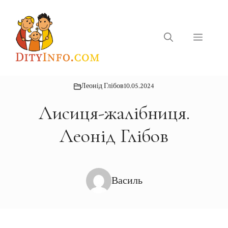
Перейти
до
вмісту
Меню
Леонід Глібов
10.05.2024
Лисиця-жалібниця.
Леонід Глібов
Василь