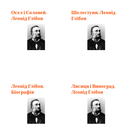
Осел і Соловей.
Шелестуни. Леонід
Леонід Глібов
Глібов
Леонід Глібов.
Лисиця і Виноград.
Біографія
Леонід Глібов