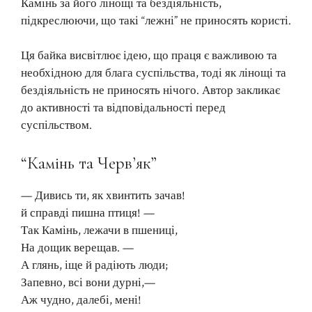
Камінь за його лінощі та бездіяльність,
підкреслюючи, що такі “лежні” не приносять користі.
Ця байка висвітлює ідею, що праця є важливою та
необхідною для блага суспільства, тоді як лінощі та
бездіяльність не приносять нічого. Автор закликає
до активності та відповідальності перед
суспільством.
“Камінь та Черв’як”
— Дивись ти, як хвинтить зачав!
й справді пишна птиця! —
Так Камінь, лежачи в пшениці,
На дощик верещав. —
А глянь, іще й радіють люди;
Запевно, всі вони дурні,—
Аж чудно, далебі, мені!