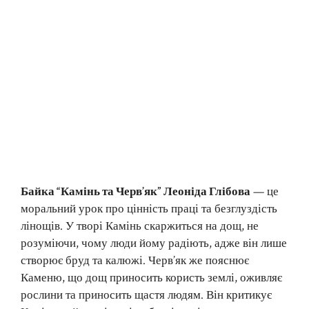
Байка “Камінь та Черв’як” Леоніда Глібова
— це
моральний урок про цінність праці та безглуздість
лінощів. У творі Камінь скаржиться на дощ, не
розуміючи, чому люди йому радіють, адже він лише
створює бруд та калюжі. Черв’як же пояснює
Каменю, що дощ приносить користь землі, оживляє
рослини та приносить щастя людям. Він критикує