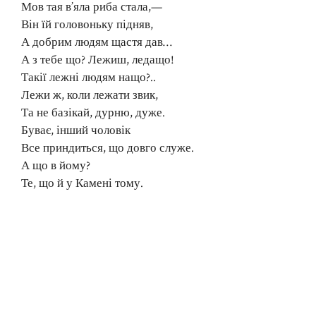
Мов тая в’яла риба стала,—
Він їй головоньку підняв,
А добрим людям щастя дав…
А з тебе що? Лежиш, ледащо!
Такії лежні людям нащо?..
Лежи ж, коли лежати звик,
Та не базікай, дурню, дуже.
Буває, інший чоловік
Все приндиться, що довго служе.
А що в йому?
Те, що й у Камені тому.