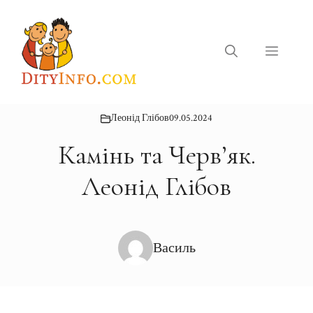
Перейти
до
вмісту
Меню
Леонід Глібов
09.05.2024
Камінь та Черв’як.
Леонід Глібов
Василь