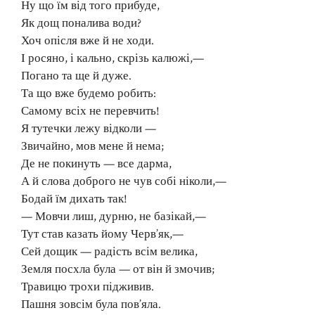
Ну що їм від того прибуде,
Як дощ поналива води?
Хоч опісля вже й не ходи.
І росяно, і кально, скрізь калюжі,—
Погано та ще й дуже.
Та що вже будемо робить:
Самому всіх не перевчить!
Я тутечки лежу відколи —
Звичайно, мов мене й нема;
Де не покинуть — все дарма,
А й слова доброго не чув собі ніколи,—
Бодай їм дихать так!
— Мовчи лиш, дурню, не базікай,—
Тут став казать йому Черв’як,—
Сей дощик — радість всім велика,
Земля посхла була — от він й змочив;
Травицю трохи підживив.
Пашня зовсім була пов’яла.