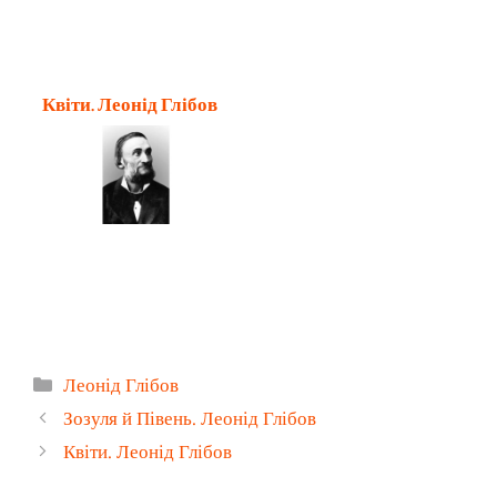
Квіти. Леонід Глібов
Категорії
Леонід Глібов
Зозуля й Півень. Леонід Глібов
Квіти. Леонід Глібов