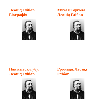
Леонід Глібов.
Муха й Бджола.
Біографія
Леонід Глібов
Пан на всю губу.
Громада. Леонід
Леонід Глібов
Глібов