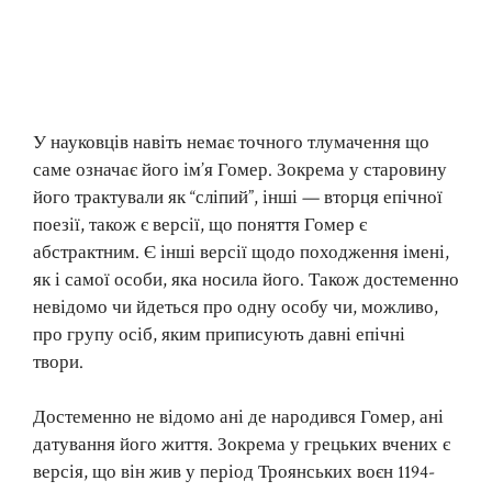
У науковців навіть немає точного тлумачення що
саме означає його ім’я Гомер. Зокрема у старовину
його трактували як “сліпий”, інші — вторця епічної
поезії, також є версії, що поняття Гомер є
абстрактним. Є інші версії щодо походження імені,
як і самої особи, яка носила його. Також достеменно
невідомо чи йдеться про одну особу чи, можливо,
про групу осіб, яким приписують давні епічні
твори.
Достеменно не відомо ані де народився Гомер, ані
датування його життя. Зокрема у грецьких вчених є
версія, що він жив у період Троянських воєн 1194-