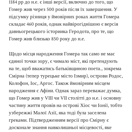
1184 рр до н.е. є інші версії, включно до того, що
Гомер жив через 500 років після їх завершення. У
підсумку різниця у ймовірних роках життя Гомера
складає 460 років, однак найвірогіднішою є версія
давньогрецького істориика Геродота, про те, що
Гомер жив близько 850 року до н.е.
Щодо місця народження Гомера так само не має
єдиної точки зору, є чимало міст, які претендують
на те, щоб вважатись батьківщиною поета., зокрема
Смірна (тепер турецьке місто Ізмир), острови Родос,
Колофон, Іос, Аргос. Також ймовірним місцем
народження є Афіни. Однак зараз переважає думка,
що Гомер жив у VIII чи VII столітті до н.е. і основну
частину життя провів на острові Хіос чи Іонії, тобто
узбережжі Малої Азії, яка тоді була заселена
греками. Підтвердженням версії про Смірну є
досконале знання навколишньої місцевості, яке