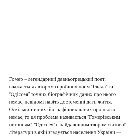
Гомер – легендарний давньогрецький поет,
вважається автором героїчних поем “Іліада” та
“Одіссея” точних біографічних даних про нього
немає, невідомі навіть достеменні дати життя.
Оскільки точних біографічних даних про нього
немає, то ця проблема називається “Гомерівським
питанням”. “Одіссея” є найдавнішим твором світової
літератури в якій згадується населення України —