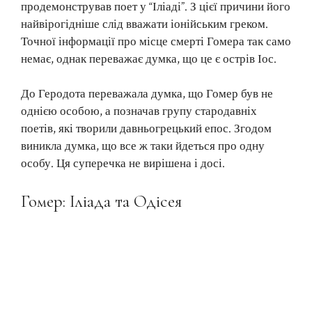
продемонстрував поет у “Іліаді”. З цієї причини його
найвірогідніше слід вважати іонійським греком.
Точної інформації про місце смерті Гомера так само
немає, однак переважає думка, що це є острів Іос.
До Геродота переважала думка, що Гомер був не
однією особою, а позначав групу стародавніх
поетів, які творили давньогрецький епос. Згодом
виникла думка, що все ж таки йдеться про одну
особу. Ця суперечка не вирішена і досі.
Гомер: Іліада та Одісея