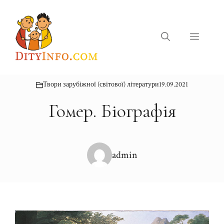
Перейти
до
вмісту
Меню
Твори зарубіжної (світової) літератури
19.09.2021
Гомер. Біографія
admin