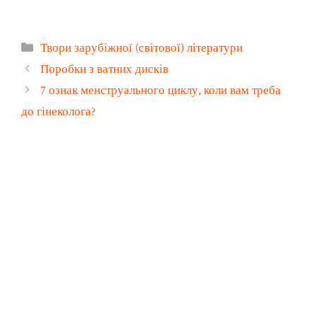
Категорії
Твори зарубіжної (світової) літератури
Поробки з ватних дисків
7 ознак менструального циклу, коли вам треба
до гінеколога?