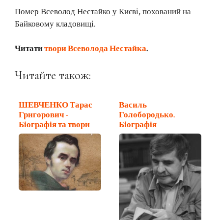
Помер Всеволод Нестайко у Києві, похований на
Байковому кладовищі.
Читати
твори Всеволода Нестайка
.
Читайте також:
ШЕВЧЕНКО Тарас
Василь
Григорович -
Голобородько.
Біографія та твори
Біографія