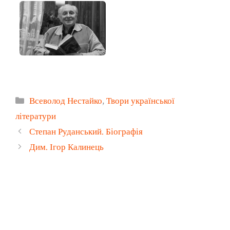
Всеволод Нестайко
Категорії
Всеволод Нестайко
,
Твори української
літератури
Степан Руданський. Біографія
Дим. Ігор Калинець