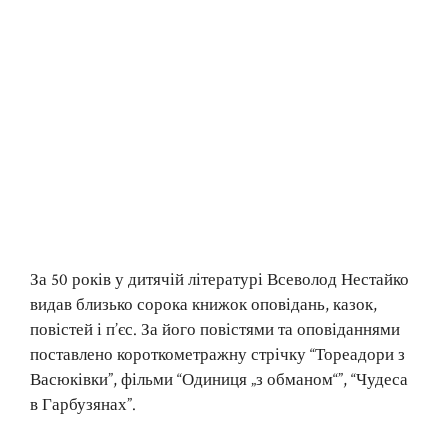
За 50 років у дитячій літературі Всеволод Нестайко
видав близько сорока книжок оповідань, казок,
повістей і п’єс. За його повістями та оповіданнями
поставлено короткометражну стрічку “Тореадори з
Васюківки”, фільми “Одиниця „з обманом“”, “Чудеса
в Гарбузянах”.