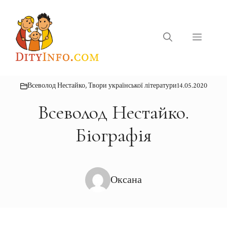
Перейти
до
вмісту
Меню
Всеволод Нестайко
,
Твори української літератури
14.05.2020
Всеволод Нестайко.
Біографія
Оксана