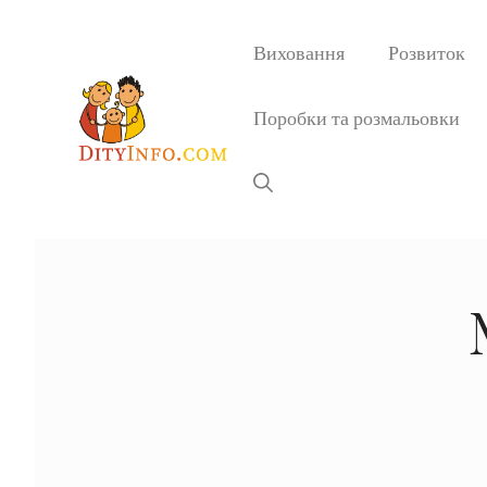
Перейти
до
Виховання
Розвиток
вмісту
Поробки та розмальовки