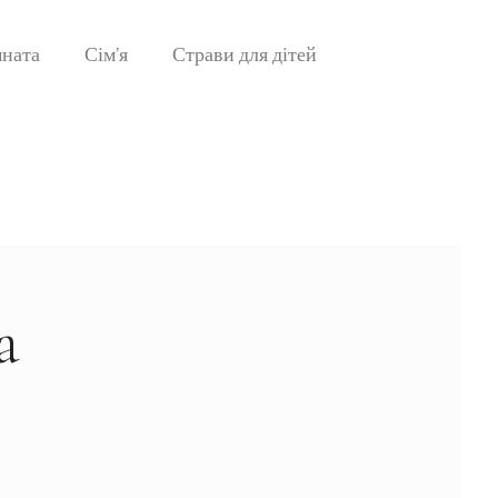
мната
Сім’я
Страви для дітей
а