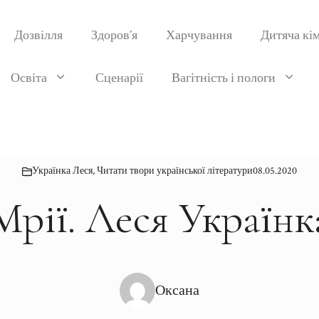
Дозвілля
Здоров’я
Харчування
Дитяча кі
Освіта
Сценарії
Вагітність і пологи
Українка Леся
,
Читати твори української літератури
08.05.2020
Мрії. Леся Українк
Оксана