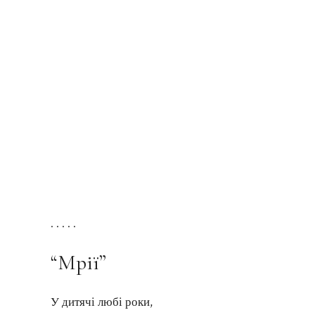
. . . . .
“Мрії”
У дитячі любі роки,