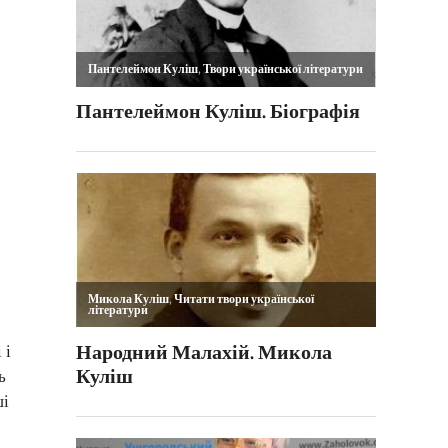
 і
ь
ші