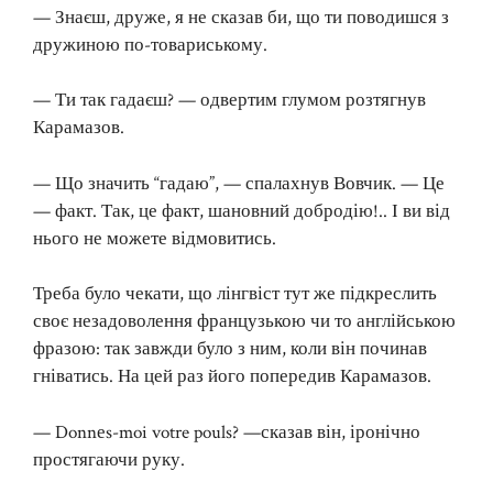
— Знаєш, друже, я не сказав би, що ти поводишся з
дружиною по-товариському.
— Ти так гадаєш? — одвертим глумом розтягнув
Карамазов.
— Що значить “гадаю”, — спалахнув Вовчик. — Це
— факт. Так, це факт, шановний добродію!.. І ви від
нього не можете відмовитись.
Треба було чекати, що лінгвіст тут же підкреслить
своє незадоволення французькою чи то англійською
фразою: так завжди було з ним, коли він починав
гніватись. На цей раз його попередив Карамазов.
— Donnеs-moi votre pouls? —сказав він, іронічно
простягаючи руку.