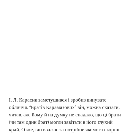
І. Л. Карасик заметушився і зробив винувате
обличчя. “Братів Карамазових” він, можна сказати,
читав, але йому й на думку не спадало, що ці брати
(чи там один брат) могли завітати в його глухий
край. Отже, він вважає за потрібне якомога скоріш