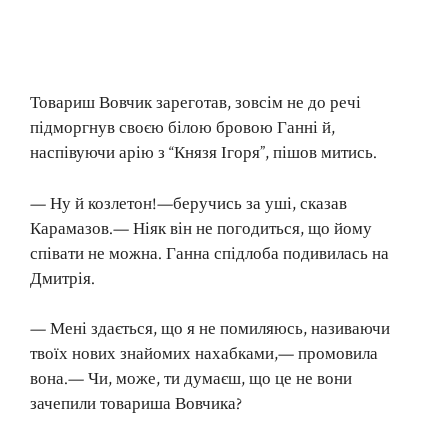
Товариш Вовчик зареготав, зовсім не до речі
підморгнув своєю білою бровою Ганні й,
наспівуючи арію з “Князя Ігоря”, пішов митись.
— Ну й козлетон!—беручись за уші, сказав
Карамазов.— Ніяк він не погодиться, що йому
співати не можна. Ганна спідлоба подивилась на
Дмитрія.
— Мені здається, що я не помиляюсь, називаючи
твоїх нових знайомих нахабками,— промовила
вона.— Чи, може, ти думаєш, що це не вони
зачепили товариша Вовчика?