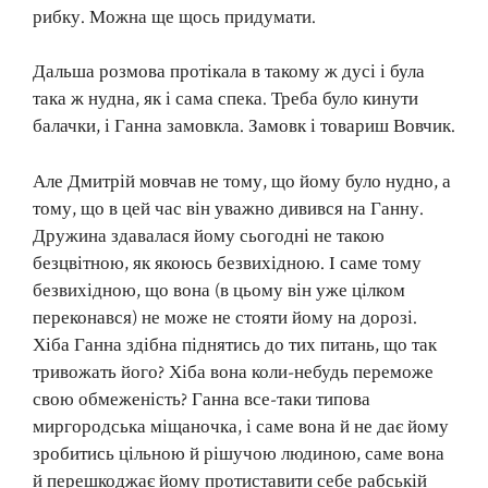
рибку. Можна ще щось придумати.
Дальша розмова протікала в такому ж дусі і була
така ж нудна, як і сама спека. Треба було кинути
балачки, і Ганна замовкла. Замовк і товариш Вовчик.
Але Дмитрій мовчав не тому, що йому було нудно, а
тому, що в цей час він уважно дивився на Ганну.
Дружина здавалася йому сьогодні не такою
безцвітною, як якоюсь безвихідною. І саме тому
безвихідною, що вона (в цьому він уже цілком
переконався) не може не стояти йому на дорозі.
Хіба Ганна здібна піднятись до тих питань, що так
тривожать його? Хіба вона коли-небудь переможе
свою обмеженість? Ганна все-таки типова
миргородська міщаночка, і саме вона й не дає йому
зробитись цільною й рішучою людиною, саме вона
й перешкоджає йому протиставити себе рабській