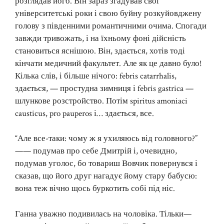
розглядав його. Він зараз згадував свої
університетські роки і свою буйну розкуйовджену
голову з південними романтичними очима. Спогади
завжди тривожать, і на їхньому фоні дійсність
становиться яснішою. Він, здається, хотів тоді
кінчати медичний факультет. Але як це давно було!
Кілька слів, і більше нічого: febris catarrhalis,
здається, — простудна зимниця і febris gastrica —
шлункове розстройство. Потім spiritus amoniaci
causticus, pro pauperos і… здається, все.
“Але все-таки: чому ж я ухиляюсь від головного?”
—— подумав про себе Дмитрій і, очевидно,
подумав уголос, бо товариш Вовчик повернувся і
сказав, що його друг нагадує йому стару бабусю:
вона теж вічно щось буркотить собі під ніс.
Ганна уважно подивилась на чоловіка. Тільки—