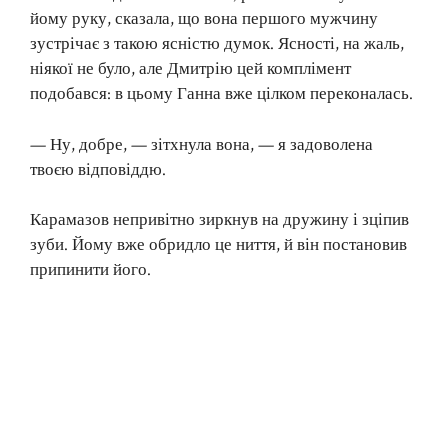
йому руку, сказала, що вона першого мужчину
зустрічає з такою ясністю думок. Ясності, на жаль,
ніякої не було, але Дмитрію цей комплімент
подобався: в цьому Ганна вже цілком переконалась.
— Ну, добре, — зітхнула вона, — я задоволена
твоєю відповіддю.
Карамазов непривітно зиркнув на дружину і зціпив
зуби. Йому вже обридло це ниття, й він постановив
припинити його.