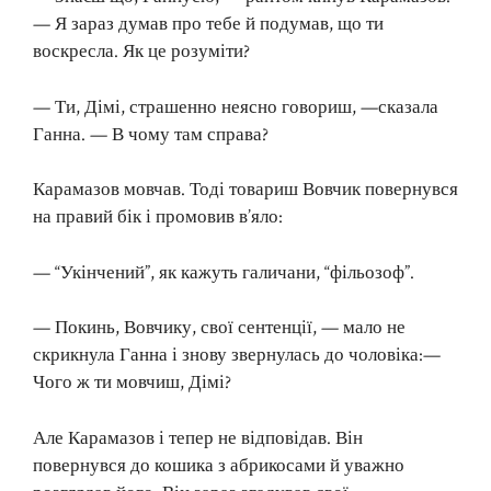
— Я зараз думав про тебе й подумав, що ти
воскресла. Як це розуміти?
— Ти, Дімі, страшенно неясно говориш, —сказала
Ганна. — В чому там справа?
Карамазов мовчав. Тоді товариш Вовчик повернувся
на правий бік і промовив в’яло:
— “Укінчений”, як кажуть галичани, “фільозоф”.
— Покинь, Вовчику, свої сентенції, — мало не
скрикнула Ганна і знову звернулась до чоловіка:—
Чого ж ти мовчиш, Дімі?
Але Карамазов і тепер не відповідав. Він
повернувся до кошика з абрикосами й уважно