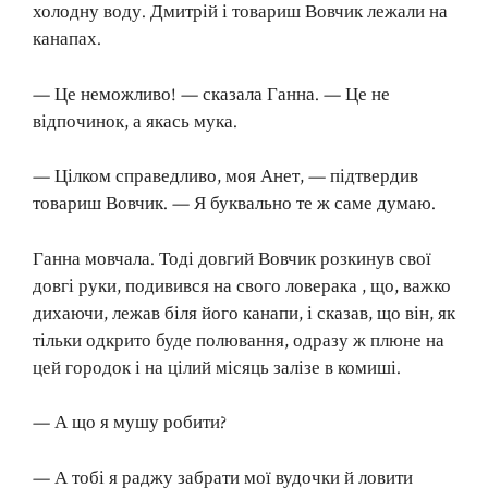
холодну воду. Дмитрій і товариш Вовчик лежали на
канапах.
— Це неможливо! — сказала Ганна. — Це не
відпочинок, а якась мука.
— Цілком справедливо, моя Анет, — підтвердив
товариш Вовчик. — Я буквально те ж саме думаю.
Ганна мовчала. Тоді довгий Вовчик розкинув свої
довгі руки, подивився на свого ловерака , що, важко
дихаючи, лежав біля його канапи, і сказав, що він, як
тільки одкрито буде полювання, одразу ж плюне на
цей городок і на цілий місяць залізе в комиші.
— А що я мушу робити?
— А тобі я раджу забрати мої вудочки й ловити