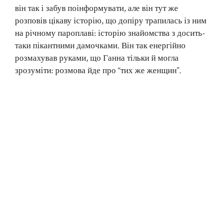
він так і забув поінформувати, але він тут же
розповів цікаву історію, що допіру трапилась із ним
на річному пароплаві: історію знайомства з досить-
таки пікантними дамочками. Він так енергійно
розмахував руками, що Ганна тільки й могла
зрозуміти: розмова йде про “тих же женщин”.