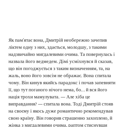
Як пам’ятає вона, Дмитрій необережно зачепив
ліктем одну з них, здається, молодшу, з такими
надзвичайно мигдалевими очима. Та повернулась і
назвала його ведмедем. Дімі усміхнувся й сказав,
що він погоджується з таким визначенням, та, на
жаль, воно його зовсім не ображає. Вона спитала
чому. Він кинув якийсь парадокс і почав запевняти
її, що тут поганого нічого нема, бо… й вся його
нація трохи мамулувата. — Але хіба це
виправдання? — спитала вона. Тоді Дмитрій стояв
на своєму і якось дуже романтично рекомендував
свою країну. Він говорив страшенно захоплено, й
жінка з мигдалевими очима, раптом стиснувши