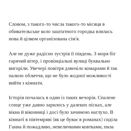
Словом, з такого-то числа такого-то місяця в
обивательське коло заштатного городка влилась
нова й цілком організована сім’я.
Але не дуже радісно зустрів її південь. З моря біг
гарячий вітер, і провінціальні вулиці буквально
вигоріли. Увечері повітря дзвеніло комарами й так
палило обличчя, що не було жодної можливості
вийти з кімнати.
Історія почалась в один із таких вечорів. Спалене
сонце уже давно зарилось у далеких пісках, але
вікна й віконниці і досі було зачинено наглухо. В
кімнаті в півтемряві (як це буває в романах) сиділа
Ганна й пожадливо, невеличкими ковтками, пила