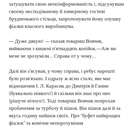
затушувати свою непоінформованість і, підсунувши
своєму несподіваному й химерному гостеві
брудненького стільця, запропонувати йому плушку
фіалки власного виробництва.
— Дуже дякую! — сказав товариш Вовчик,
виймаючи з кишені п’ятнадцять копійок.—Але ви
мене не зрозуміли… Справа от у чому…
Далі він з’ясував, у чому справа, і ребус нарешті
було розв’язано. І одразу ж ясно стало, яке має
відношення І. Л. Карасик до Дмитрія й Ганни
(буквально ніякого!) й скільки він знає про них
(рішуче нічого!). Тоді товариш Вовчик попрохав
пробачення за турботу й пішов. Він пішов далі й за
якусь годину найшов своїх. Про “буфет найкращих
фіалок” та комічне непорозуміння