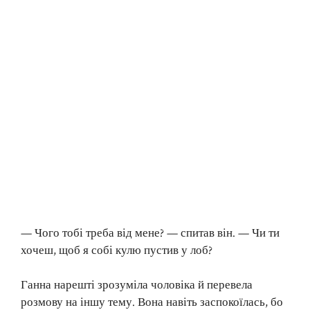
— Чого тобі треба від мене? — спитав він. — Чи ти
хочеш, щоб я собі кулю пустив у лоб?
Ганна нарешті зрозуміла чоловіка й перевела
розмову на іншу тему. Вона навіть заспокоїлась, бо