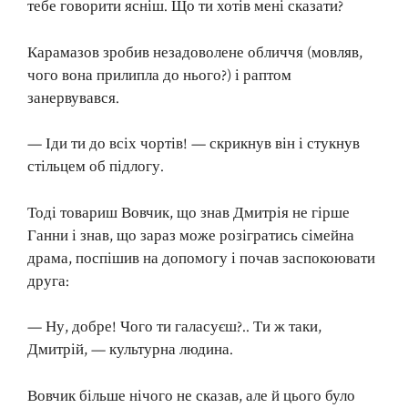
тебе говорити ясніш. Що ти хотів мені сказати?
Карамазов зробив незадоволене обличчя (мовляв,
чого вона прилипла до нього?) і раптом
занервувався.
— Іди ти до всіх чортів! — скрикнув він і стукнув
стільцем об підлогу.
Тоді товариш Вовчик, що знав Дмитрія не гірше
Ганни і знав, що зараз може розігратись сімейна
драма, поспішив на допомогу і почав заспокоювати
друга:
— Ну, добре! Чого ти галасуєш?.. Ти ж таки,
Дмитрій, — культурна людина.
Вовчик більше нічого не сказав, але й цього було