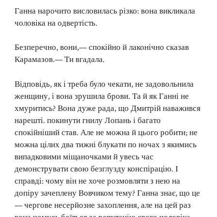
Ганна нарочито висловилась різко: вона викликала
чоловіка на одвертість.
Безперечно, вони,— спокійно й лаконічно сказав
Карамазов.— Ти вгадала.
Відповідь, як і треба було чекати, не задовольнила
женщину, і вона зрушила брови. Та й як Ганні не
хмуритись? Вона дуже рада, що Дмитрій наважився
нарешті. покинути гнилу Лопань і багато
спокійніший став. Але не можна й цього робити; не
можна цілих два тижні блукати по ночах з якимись
випадковими міщаночками й увесь час
демонструвати свою безглузду конспірацію. І
справді: чому він не хоче розмовляти з нею на
допіру зачеплену Вовчиком тему? Ганна знає, що це
— чергове несерйозне захоплення, але на цей раз