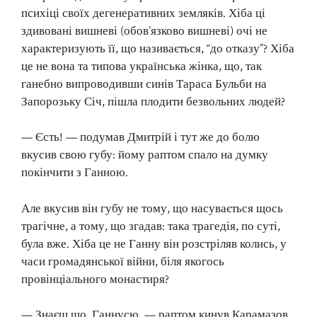
психіці своїх дегенеративних земляків. Хіба ці
здивовані вишневі (обов’язково вишневі) очі не
характеризують її, що називається, “до отказу”? Хіба
це не вона та типова українська жінка, що, так
ганебно випроводивши синів Тараса Бульби на
Запорозьку Січ, пішла плодити безвольних людей?
— Єсть! — подумав Дмитрій і тут же до болю
вкусив свою губу: йому раптом спало на думку
покінчити з Ганною.
Але вкусив він губу не тому, що насувається щось
трагічне, а тому, що згадав: така трагедія, по суті,
була вже. Хіба це не Ганну він розстріляв колись, у
часи громадянської війни, біля якогось
провінціального монастиря?
— Знаєш що, Ганнусю, — раптом кинув Карамазов.