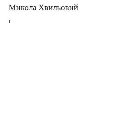
Микола Хвильовий
І