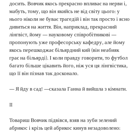
досить. Вовчик якось прекрасно впливає на нерви і,
мабуть, тому, що він якийсь не від світу цього: у
нього ніколи не буває трагедій і він так просто і ясно
дивиться на життя. Він, наприклад, прекрасний
лінгвіст, йому — науковому співробітникові —
пропонують уже професорську кафедру, але йому
якось перешкоджає більярдний кий (він неабияк
грає на більярді). І коли правду говорити, то футбол
багато більше цікавить його, ніж уся ця лінгвістика,
що її він пізнав так досконало.
— Я йду в сад! —сказала Ганна й вийшла з кімнати.
II
Товариш Вовчик підвівся, взяв на зуби зелений
абрикос і крізь цей абрикос кинув незадоволено: