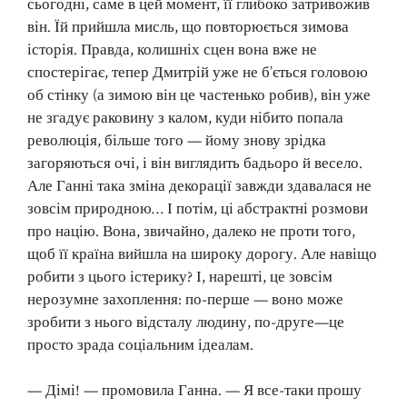
сьогодні, саме в цей момент, її глибоко затривожив
він. Їй прийшла мисль, що повторюється зимова
історія. Правда, колишніх сцен вона вже не
спостерігає, тепер Дмитрій уже не б’ється головою
об стінку (а зимою він це частенько робив), він уже
не згадує раковину з калом, куди нібито попала
революція, більше того — йому знову зрідка
загоряються очі, і він виглядить бадьоро й весело.
Але Ганні така зміна декорації завжди здавалася не
зовсім природною… І потім, ці абстрактні розмови
про націю. Вона, звичайно, далеко не проти того,
щоб її країна вийшла на широку дорогу. Але навіщо
робити з цього істерику? І, нарешті, це зовсім
нерозумне захоплення: по-перше — воно може
зробити з нього відсталу людину, по-друге—це
просто зрада соціальним ідеалам.
— Дімі! — промовила Ганна. — Я все-таки прошу