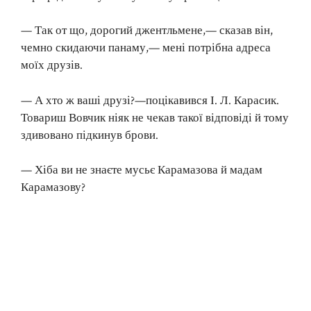
— Так от що, дорогий джентльмене,— сказав він,
чемно скидаючи панаму,— мені потрібна адреса
моїх друзів.
— А хто ж ваші друзі?—поцікавився І. Л. Карасик.
Товариш Вовчик ніяк не чекав такої відповіді й тому
здивовано підкинув брови.
— Хіба ви не знаєте мусьє Карамазова й мадам
Карамазову?