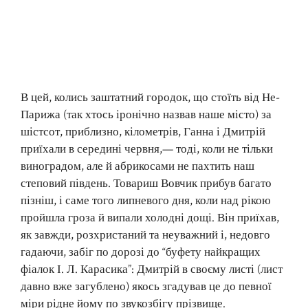
В цей, колись заштатний городок, що стоїть від Не-
Парижа (так хтось іронічно назвав наше місто) за
шістсот, приблизно, кілометрів, Ганна і Дмитрій
приїхали в середині червня,— тоді, коли не тільки
виноградом, але й абрикосами не пахтить наш
степовий південь. Товариш Вовчик прибув багато
пізніш, і саме того липневого дня, коли над рікою
пройшла гроза й випали холодні дощі. Він приїхав,
як завжди, розхристаний та неуважний і, недовго
гадаючи, забіг по дорозі до “буфету найкращих
фіалок І. Л. Карасика”: Дмитрій в своєму листі (лист
давно вже загублено) якось згадував це до певної
міри рідне йому по звукозбігу прізвище.