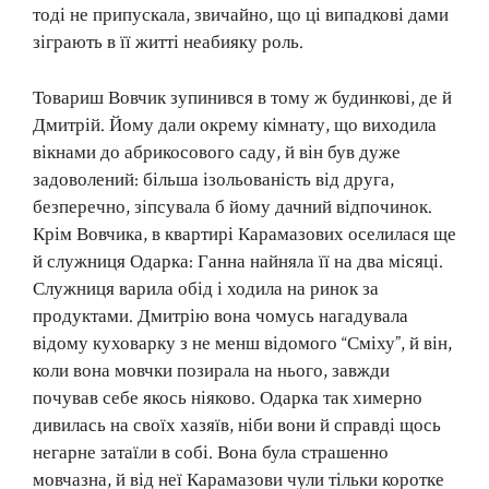
тоді не припускала, звичайно, що ці випадкові дами
зіграють в її житті неабияку роль.
Товариш Вовчик зупинився в тому ж будинкові, де й
Дмитрій. Йому дали окрему кімнату, що виходила
вікнами до абрикосового саду, й він був дуже
задоволений: більша ізольованість від друга,
безперечно, зіпсувала б йому дачний відпочинок.
Крім Вовчика, в квартирі Карамазових оселилася ще
й служниця Одарка: Ганна найняла її на два місяці.
Служниця варила обід і ходила на ринок за
продуктами. Дмитрію вона чомусь нагадувала
відому куховарку з не менш відомого “Сміху”, й він,
коли вона мовчки позирала на нього, завжди
почував себе якось ніяково. Одарка так химерно
дивилась на своїх хазяїв, ніби вони й справді щось
негарне затаїли в собі. Вона була страшенно
мовчазна, й від неї Карамазови чули тільки коротке