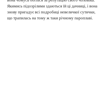
вона чомусь боїться за репутацію свого чоловіка.
Якимись підозрілими здаються їй ці дачниці, і вона
знову пригадує всі подробиці невеличкої сутички,
що трапилась на тому ж таки річному пароплаві.