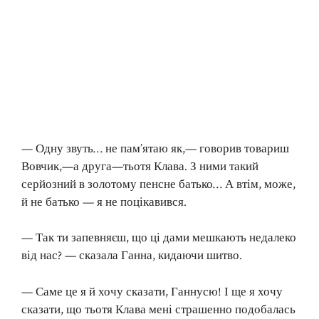
— Одну звуть… не пам’ятаю як,— говорив товариш
Вовчик,—а друга—тьотя Клава. З ними такий
серйозний в золотому пенсне батько… А втім, може,
й не батько — я не поцікавився.
— Так ти запевняєш, що ці дами мешкають недалеко
від нас? — сказала Ганна, кидаючи шитво.
— Саме це я й хочу сказати, Ганнусю! І ще я хочу
сказати, що тьотя Клава мені страшенно подобалась