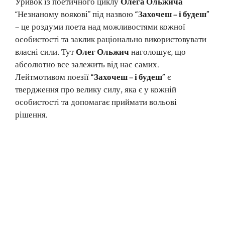
Уривок із поетичного циклу
Олега Ольжича
“Незнаному воякові” під назвою
“Захочеш – і будеш”
– це роздуми поета над можливостями кожної
особистості та заклик раціонально використовувати
власні сили. Тут
Олег Ольжич
наголошує, що
абсолютно все залежить від нас самих.
Лейтмотивом поезії
“Захочеш – і будеш”
є
твердження про велику силу, яка є у кожній
особистості та допомагає приймати вольові
рішення.