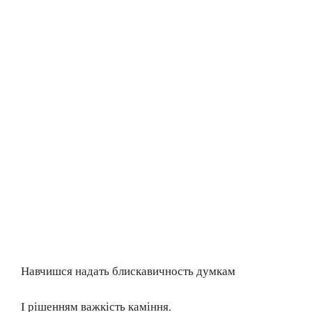
Навчишся надать блискавичность думкам
І рішенням важкість каміння.