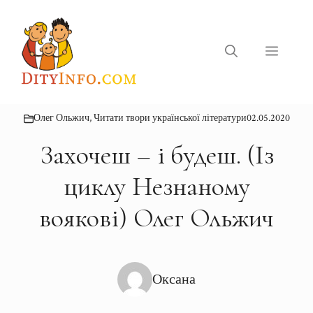
Перейти
до
вмісту
Меню
Олег Ольжич
,
Читати твори української літератури
02.05.2020
Захочеш – і будеш. (Із
циклу Незнаному
воякові) Олег Ольжич
Оксана