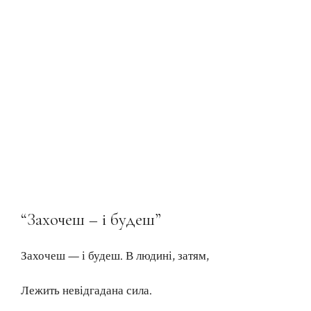
“Захочеш – і будеш”
Захочеш — і будеш. В людині, затям,
Лежить невідгадана сила.