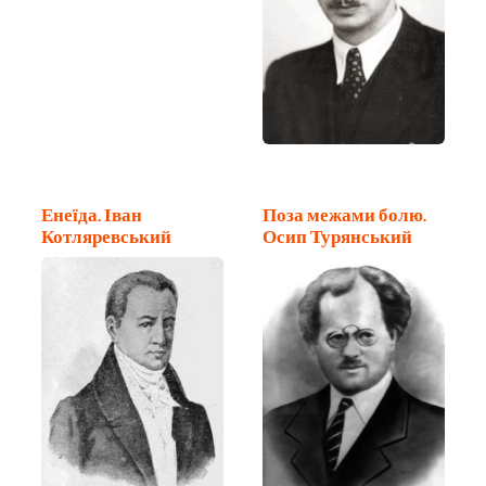
Енеїда. Іван
Поза межами болю.
Котляревський
Осип Турянський