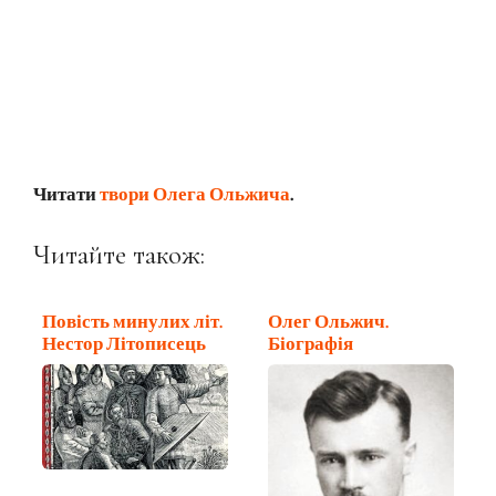
Читати
твори Олега Ольжича
.
Читайте також:
Повість минулих літ.
Олег Ольжич.
Нестор Літописець
Біографія