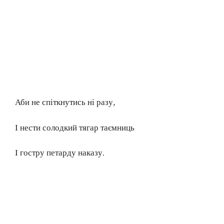
Аби не спіткнутись ні разу,
І нести солодкий тягар таємниць
І гостру петарду наказу.