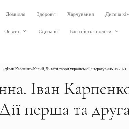
Дозвілля
Здоров’я
Харчування
Дитяча кі
Освіта
Сценарії
Вагітність і пологи
Іван Карпенко-Карий
,
Читати твори української літератури
06.08.2021
нна. Іван Карпенк
Дії перша та друг