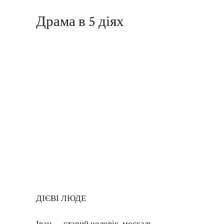
Драма в 5 діях
ДІЄВІ ЛЮДЕ
Іван — старий чоловік, москаль.