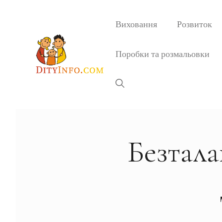
Перейти
до
Виховання
Розвиток
вмісту
Поробки та розмальовки
Безтала