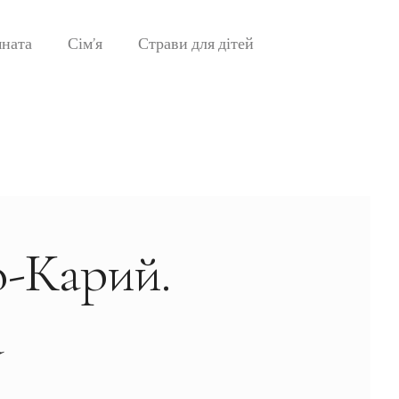
мната
Сім’я
Страви для дітей
о-Карий.
а