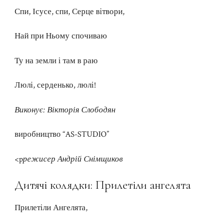
Спи, Ісусе, спи, Серце вітвори,
Най при Ньому спочиваю
Ту на земли і там в раю
Люлі, серденько, люлі!
Виконує: Вікторія Слободян
виробництво “AS-STUDIO”
<p
режисер Андрій Снімщиков
Дитячі колядки: Прилетіли ангелята
Прилетіли Ангелята,