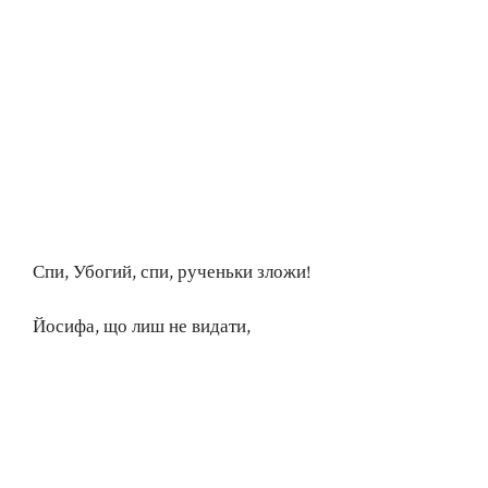
Спи, Убогий, спи, рученьки зложи!
Йосифа, що лиш не видати,