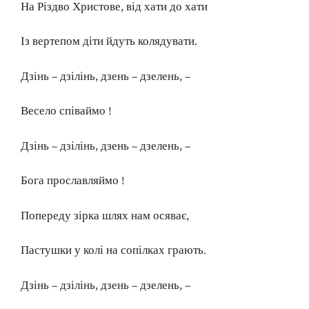
На Різдво Христове, від хати до хати
Із вертепом діти йдуть колядувати.
Дзінь – дзілінь, дзень – дзелень, –
Весело співаймо !
Дзінь – дзілінь, дзень – дзелень, –
Бога прославляймо !
Попереду зірка шлях нам осяває,
Пастушки у колі на сопілках грають.
Дзінь – дзілінь, дзень – дзелень, –