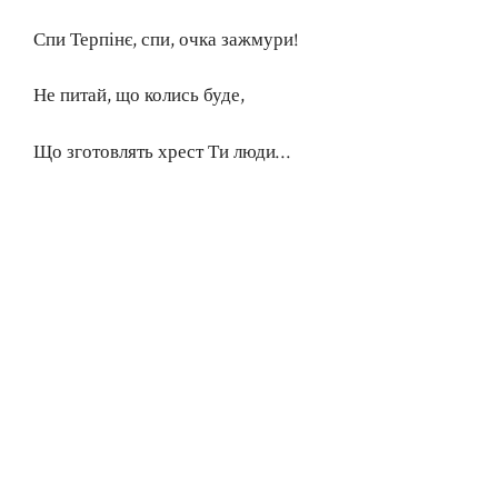
Спи Терпінє, спи, очка зажмури!
Не питай, що колись буде,
Що зготовлять хрест Ти люди…