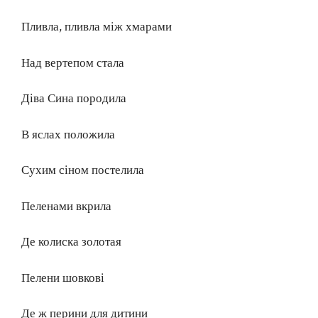
Пливла, пливла між хмарами
Над вертепом стала
Діва Сина породила
В яслах положила
Сухим сіном постелила
Пеленами вкрила
Де колиска золотая
Пелени шовкові
Де ж перини для дитини