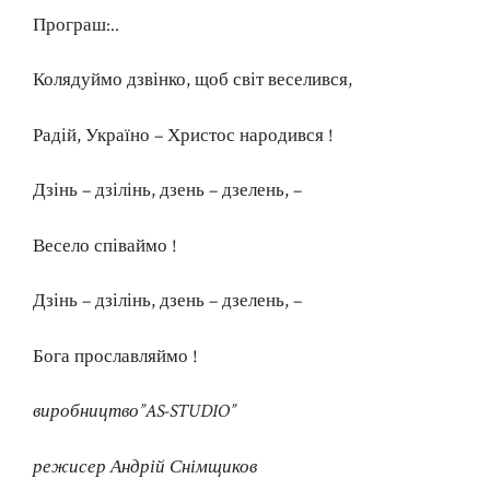
Програш:..
Колядуймо дзвінко, щоб світ веселився,
Радій, Україно – Христос народився !
Дзінь – дзілінь, дзень – дзелень, –
Весело співаймо !
Дзінь – дзілінь, дзень – дзелень, –
Бога прославляймо !
виробництво”AS-STUDIO”
режисер Андрій Снімщиков