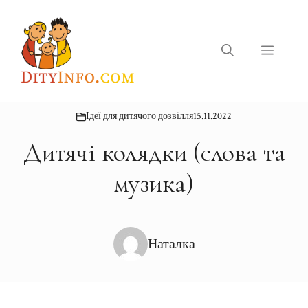
Перейти
до
вмісту
Меню
Ідеї для дитячого дозвілля
15.11.2022
Дитячі колядки (слова та
музика)
Наталка