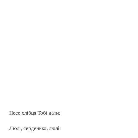
Несе хлібця Тобі дати:
Люлі, серденько, люлі!