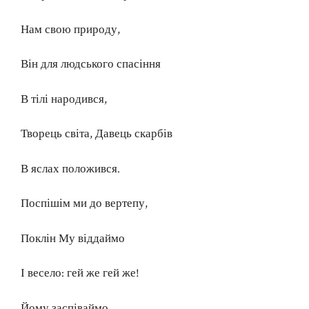
Нам свою природу,
Він для людського спасіння
В тілі народився,
Творець світа, Давець скарбів
В яслах положився.
Поспішім ми до вертепу,
Поклін Му віддаймо
І весело: гей же гей же!
Йому заспіваймо.