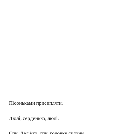
Пісоньками присипляти:
Люлі, серденько, люлі.
Спи, Лелійко, спи, головку склони.