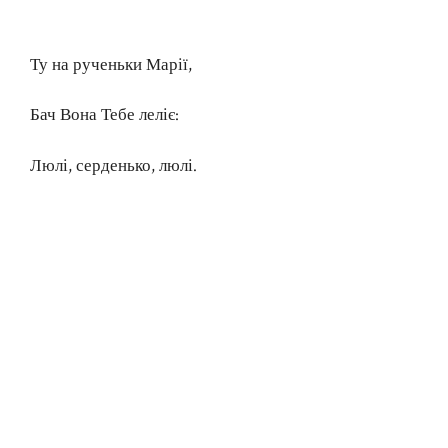
Ту на рученьки Марії,
Бач Вона Тебе леліє:
Люлі, серденько, люлі.