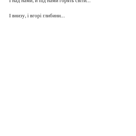
І над нами, й під нами горять світи…
І внизу, і вгорі глибини…