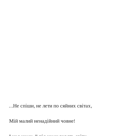
…Не спіши, не лети по сяйних світах,
Мій малий ненадійний човне!