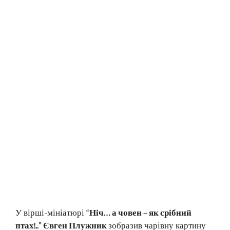
У вірші-мініатюрі
“Ніч… а човен – як срібний
птах!..” Євген Плужник
зобразив чарівну картину