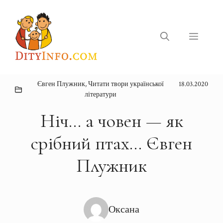
Перейти
до
вмісту
Меню
Євген Плужник
,
Читати твори української
18.03.2020
літератури
Ніч… а човен — як
срібний птах… Євген
Плужник
Оксана