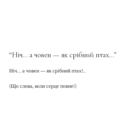
“Ніч… а човен — як срібний птах…”
Ніч… а човен — як срібний птах!..
(Що слова, коли серце повне!)