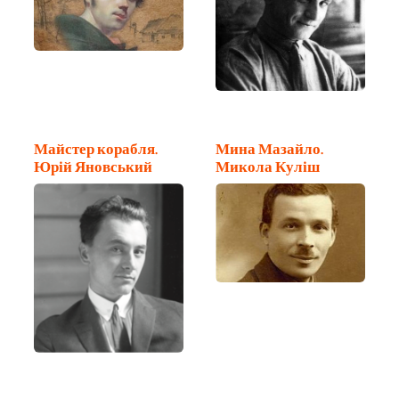
Майстер корабля.
Мина Мазайло.
Юрій Яновський
Микола Куліш