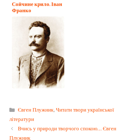
Сойчине крило. Іван
Франко
Категорії
Євген Плужник
,
Читати твори української
літератури
Вчись у природи творчого спокою… Євген
Плужник