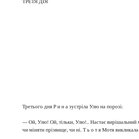
ТРЕТЯ ДІЯ
Третього дня Р и н а зустріла Улю на порозі:
— Ой, Улю! Ой, тільки, Улю!.. Настає вирішальний
чи міняти прізвище, чи ні. Т ь о т я Мотя викликал