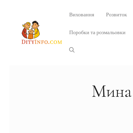
Перейти
до
Виховання
Розвиток
вмісту
Поробки та розмальовки
Мина 