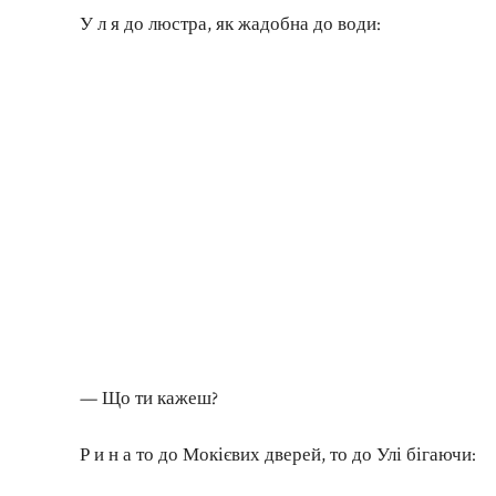
У л я до люстра, як жадобна до води:
— Що ти кажеш?
Р и н а то до Мокієвих дверей, то до Улі бігаючи: