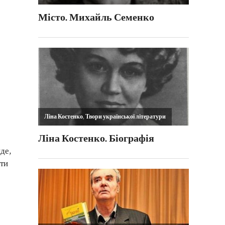
де,
 ти