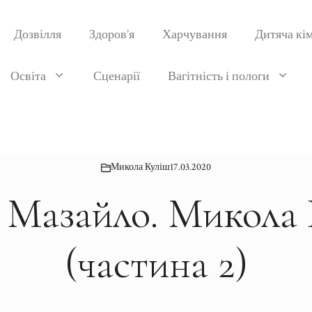
Дозвілля
Здоров’я
Харчування
Дитяча кі
Освіта
Сценарії
Вагітність і пологи
Микола Куліш
17.03.2020
Мазайло. Микола
(частина 2)