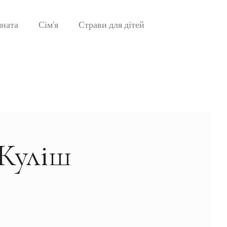
мната
Сім’я
Страви для дітей
 Куліш