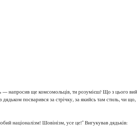
 — напросив ще комсомольців, ти розумієш? Що з цього вий
з дядьком посварився за стрічку, за якийсь там стиль, чи що,
обий націоналізм! Шовінізм, усе це!” Вигукував дядьків: