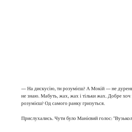
— На дискусію, ти розумієш? А Мокій — не дурень
не знаю. Мабуть, жах, жах і тільки жах. Добре хоч 
розумієш? Од самого ранку гризуться.
Прислухались. Чути було Манієвий голос: “Вузькол