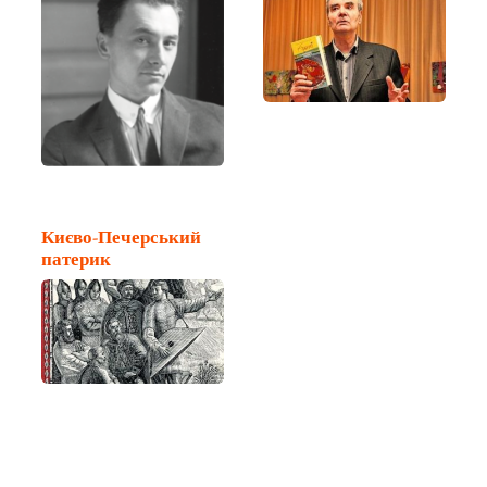
Києво-Печерський
патерик