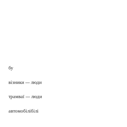
бу
візники — люди
трамваї — люди
автомобілібілі