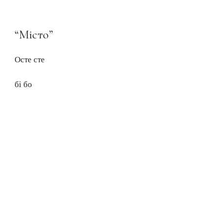
“Місто”
Осте сте
бі бо