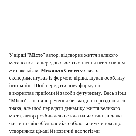
У вірші
“Місто”
автор, відтворив життя великого
мегаполіса та передав своє захоплення інтенсивним
життям міста.
Михайль Семенко
часто
експериментував із формою вірша, шукав особливу
інтонацію. Щоб передати нову форму він
використав прийоми й засоби футуризму. Весь вірш
“Місто”
– це одне речення без жодного розділового
знака, але щоб передати динаміку життя великого
міста, автор розбив деякі слова на частини, а деякі
частини слів об’єднав між собою таким чином, що
утворилися цікаві й незвичні неологізми.