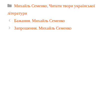
Категорії
Михайль Семенко
,
Читати твори української
літератури
Бажання. Михайль Семенко
Запрошення. Михайль Семенко