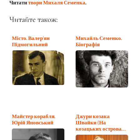
Читати
твори Михаля Семенка
.
Читайте також:
Місто. Валер'ян
Михайль Семенко.
Підмогильний
Біографія
Майстер корабля.
Джури козака
Юрій Яновський
Швайки (На
козацьких островах).
…