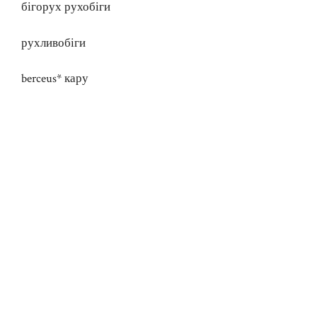
бігорух рухобіги
рухливобіги
berceus* кару