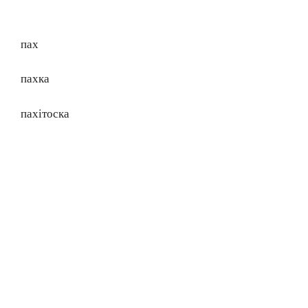
пах
пахка
пахітоска