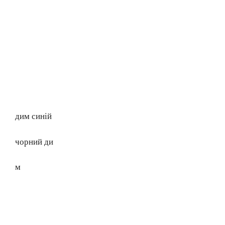
дим синій
чорний ди
м