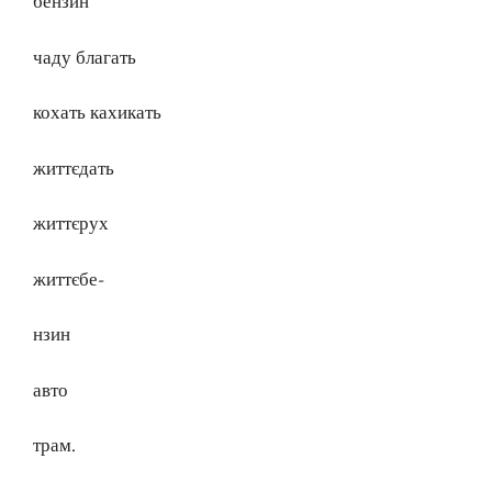
бензин
чаду благать
кохать кахикать
життєдать
життєрух
життєбе-
нзин
авто
трам.