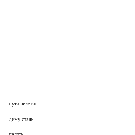
пути велетні
диму сталь
палять