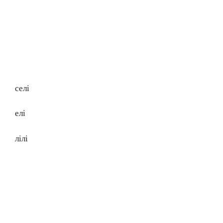
селі
елі
лілі