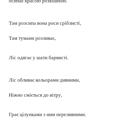
осипає красою розкішною.
Там розсипа вона роси сріблисті,
Там тумани розливає,
Ліс одягає у шати барвисті.
Ліс обливає кольорами дивними,
Ніжно сміється до вітру,
Грає цілунками з ним переливними.