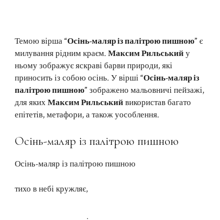
Темою вірша
“Осінь-маляр із палітрою пишною”
є
милування рідним краєм.
Максим Рильський
у
ньому зображує яскраві барви природи, які
приносить із собою осінь. У вірші
“Осінь-маляр із
палітрою пишною”
зображено мальовничі пейзажі,
для яких
Максим Рильський
використав багато
епітетів, метафори, а також уособлення.
Осінь-маляр із палітрою пишною
Осінь-маляр із палітрою пишною
тихо в небі кружляє,