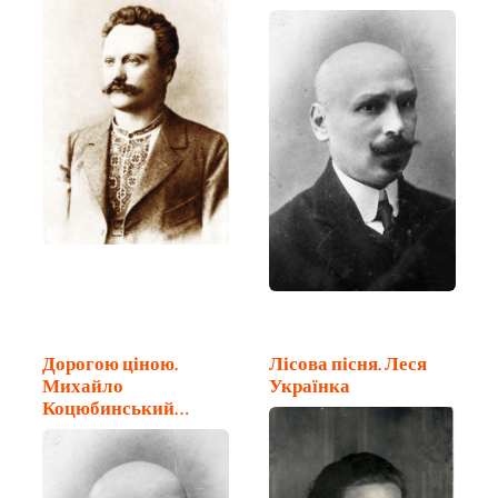
Дорогою ціною.
Лісова пісня. Леся
Михайло
Українка
Коцюбинський
(частина 2)