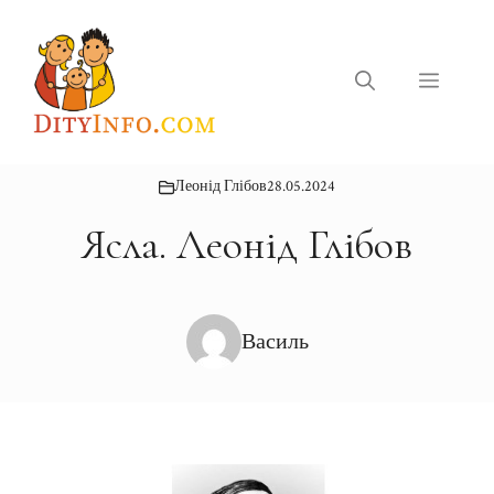
Перейти
до
вмісту
Меню
Леонід Глібов
28.05.2024
Ясла. Леонід Глібов
Василь