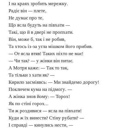
І на краях зробить мережку.
Радіє він — плете,
Не думає про те,
Що ясла будуть на півхати —
Такі, що й в двері не пропхати.
Він, може б, так і не робив,
Та хтось із-за угла мішком його прибив.
— От ясла втяв! Таких ніхто не має!
— Чи так? — у жінки він питає.
А Мотря каже: — Так то так,
Та тільки з хати як? —
Кирило засміявсь: — Ми знайдемо дорогу!
Покличем кума на підмогу. —
А жінка знов йому: — Торох!
Як по стіні горох…
Ти ж роздивися — ясла на півхати!
Куди ж їх винести? Стіну рубати? —
І справді — кинулись нести, —