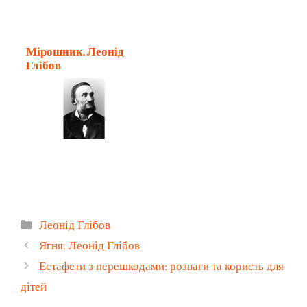
Мірошник. Леонід
Глібов
Категорії
Леонід Глібов
Ягня. Леонід Глібов
Естафети з перешкодами: розваги та користь для
дітей