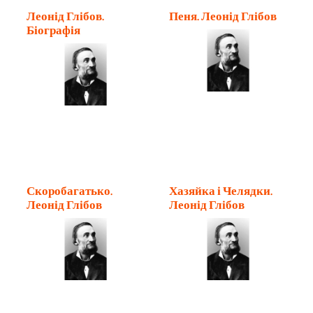
Леонід Глібов.
Пеня. Леонід Глібов
Біографія
Скоробагатько.
Хазяйка і Челядки.
Леонід Глібов
Леонід Глібов