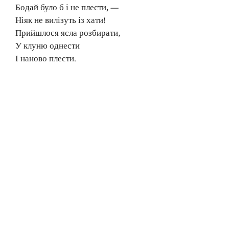
Бодай було б і не плести, —
Ніяк не вилізуть із хати!
Прийшлося ясла розбирати,
У клуню однести
І наново плести.