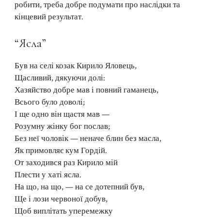
робити, треба добре подумати про наслідки та
кінцевий результат.
“Ясла”
Був на селі козак Кирило Яловець,
Щасливий, дякуючи долі:
Хазяйство добре мав і повний гаманець,
Всього було доволі;
І ще одно він щастя мав —
Розумну жінку бог послав;
Без неї чоловік — неначе блин без масла,
Як примовляє кум Гордій.
От заходився раз Кирило мій
Плести у хаті ясла.
На що, на що, — на се дотепний був,
Ще і лози червоної добув,
Щоб виплітать уперемежку