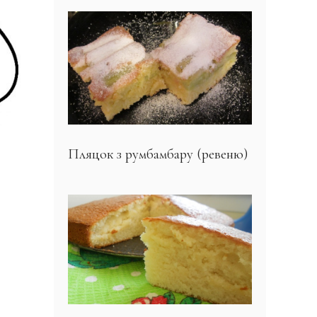
Пляцок з румбамбару (ревеню)