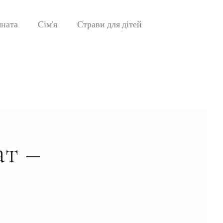
мната
Сім’я
Страви для дітей
ат –