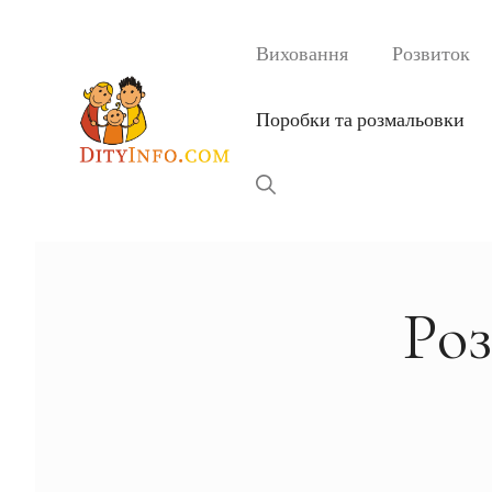
Перейти
до
Виховання
Розвиток
вмісту
Поробки та розмальовки
Роз