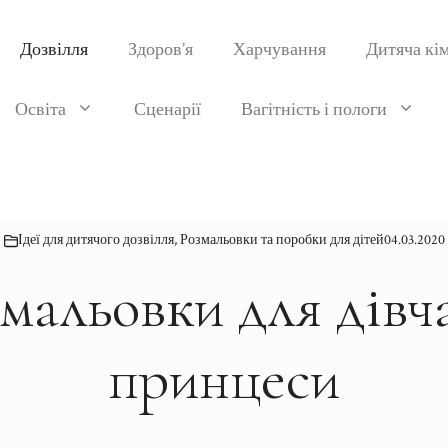
Дозвілля
Здоров’я
Харчування
Дитяча кі
Освіта
Сценарії
Вагітність і пологи
Ідеї для дитячого дозвілля
,
Розмальовки та поробки для дітей
04.03.2020
мальовки для дівч
принцеси