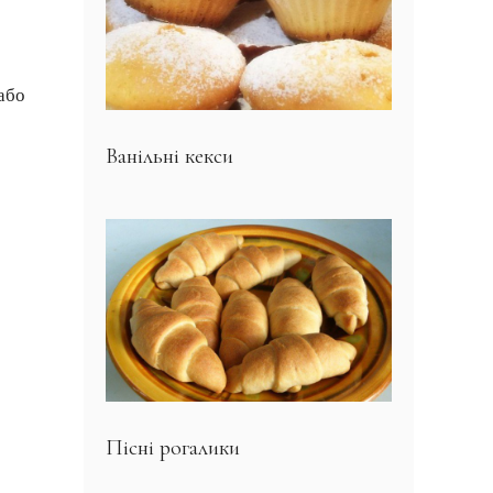
або
Ванільні кекси
Пісні рогалики