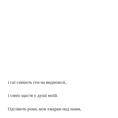
і гаї синіють ген на видноколі,
і синіє щастя у душі моїй.
Одсіяють роки, мов хмарки над нами,