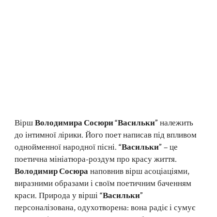
Вірш
Володимира Сосюри “Васильки”
належить
до інтимної лірики. Його поет написав під впливом
однойменної народної пісні.
“Васильки”
– це
поетична мініатюра-роздум про красу життя.
Володимир Сосюра
наповнив вірш асоціаціями,
виразними образами і своїм поетичним баченням
краси. Природа у вірші
“Васильки”
персоналізована, одухотворена: вона радіє і сумує