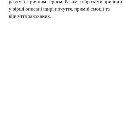
разом з ліричним героєм. Разом з образами природи
у вірші описані щирі почуття, примні емоції та
відчуття закоханих.