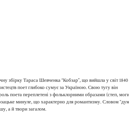
ну збірку Тараса Шевченка “Кобзар”, що вийшла у світ 1840
мистецтв поет глибоко сумує за Україною. Свою тугу він
роль поета переплетені з фольклорними образами (степ, моги
козацьке минуле, що характерно для романтизму. Словом “ду
шу, а й твори загалом.