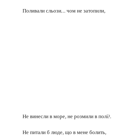
Поливали сльози… чом не затопили,
Не винесли в море, не розмили в полі?.
Не питали б люде, що в мене болить,