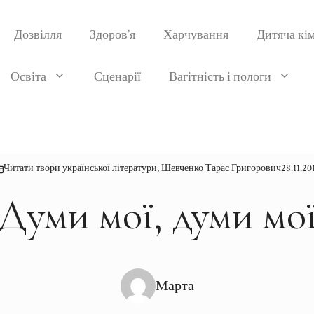
Дозвілля
Здоров’я
Харчування
Дитяча кі
Освіта
Сценарії
Вагітність і пологи
Читати твори української літератури
,
Шевченко Тарас Григорович
28.11.20
Думи мої, думи мо
Марта