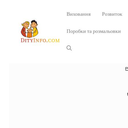
Перейти
до
Виховання
Розвиток
вмісту
Поробки та розмальовки