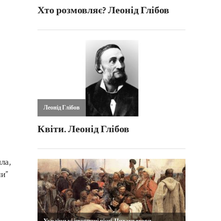
ла,
ми”