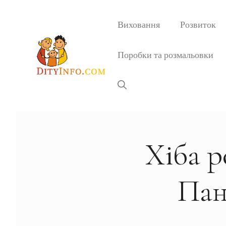
Перейти
до
Виховання
Розвиток
вмісту
Поробки та розмальовки
Хіба р
Пан