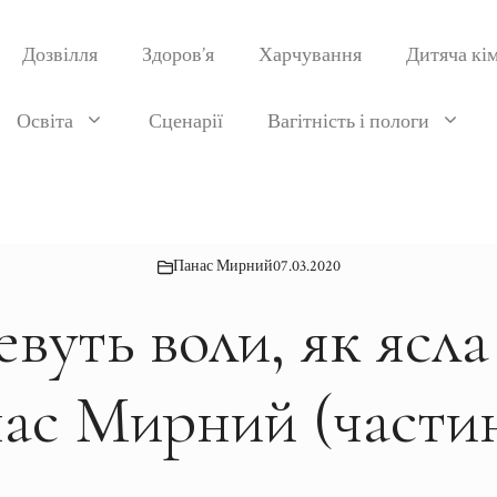
Дозвілля
Здоров’я
Харчування
Дитяча кі
Освіта
Сценарії
Вагітність і пологи
Панас Мирний
07.03.2020
евуть воли, як ясла
ас Мирний (частин