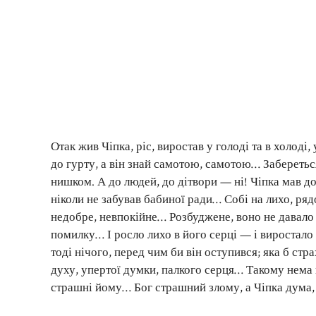
Отак жив Чіпка, ріс, виростав у голоді та в холоді, 
до гурту, а він знай самотою, самотою… Забереться 
нишком. А до людей, до дітвори — ні! Чіпка мав доб
ніколи не забував бабиної ради… Собі на лихо, р
недобре, невпокійне… Розбуджене, воно не давало 
помилку… І росло лихо в його серці — і виростало 
тоді нічого, перед чим би він оступився; яка б ст
духу, упертої думки, палкого серця… Такому нема на
страшні йому… Бог страшний злому, а Чіпка дума,