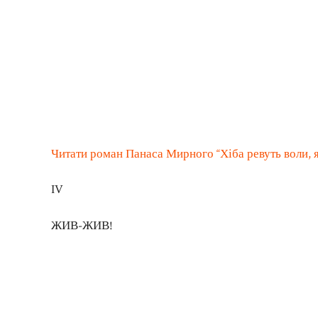
Читати роман Панаса Мирного “Хіба ревуть воли, як
IV
ЖИВ-ЖИВ!