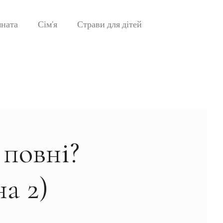
мната
Сім’я
Страви для дітей
 повні?
а 2)