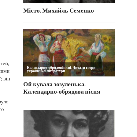
ітей,
 ними
; він
було
го