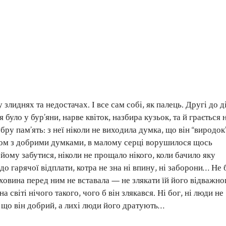
у злиднях та недостачах. І все сам собі, як палець. Другі до д
було у бур’яни, нарве квіток, назбира кузьок, та й грається
ру пам’ять: з неї ніколи не виходила думка, що він “виродок”
ядом з добрими думками, в малому серці ворушилося щось
йому забутися, ніколи не прощало нікого, коли бачило яку
до гарячої відплати, котра не зна ні впину, ні заборони… Не 
раховина перед ним не вставала — не злякати їй його відважно
 світі нічого такого, чого б він злякався. Ні бог, ні люди не
 що він добрий, а лихі люди його дратують…