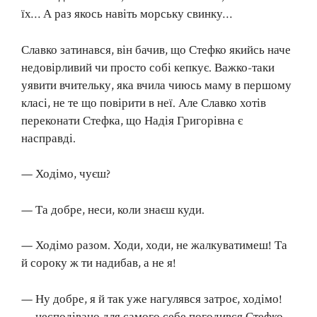
їх… А раз якось навіть морську свинку…
Славко затинався, він бачив, що Стефко якийсь наче
недовірливий чи просто собі кепкує. Важко-таки
уявити вчительку, яка вчила чиюсь маму в першому
класі, не те що повірити в неї. Але Славко хотів
переконати Стефка, що Надія Григорівна є
насправді.
— Ходімо, чуєш?
— Та добре, неси, коли знаєш куди.
— Ходімо разом. Ходи, ходи, не жалкуватимеш! Та
й сороку ж ти надибав, а не я!
— Ну добре, я й так уже нагулявся затроє, ходімо!
— несподівано для самого себе погодився Стефко.