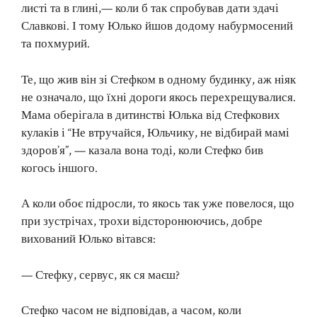
листі та в глині,— коли б так спробував дати здачі
Славкові. І тому Юлько йшов додому набурмосений
та похмурий.
Те, що жив він зі Стефком в одному будинку, аж ніяк
не означало, що їхні дороги якось перехрещувалися.
Мама оберігала в дитинстві Юлька від Стефкових
кулаків і “Не втручайся, Юльчику, не відбирай мамі
здоров’я”, — казала вона тоді, коли Стефко бив
когось іншого.
А коли обоє підросли, то якось так уже повелося, що
при зустрічах, трохи відсторонюючись, добре
вихований Юлько вітався:
— Стефку, сервус, як ся маєш?
Стефко часом не відповідав, а часом, коли