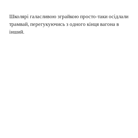
Школярі галасливою зграйкою просто-таки осідлали
трамвай, перегукуючись з одного кінця вагона в
інший.