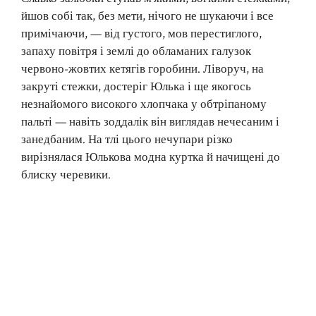
йшов собі так, без мети, нічого не шукаючи і все
примічаючи, — від густого, мов перестиглого,
запаху повітря і землі до обламаних галузок
червоно-жовтих кетягів горобини. Ліворуч, на
закруті стежки, достеріг Юлька і ще якогось
незнайомого високого хлопчака у обтріпаному
пальті — навіть зоддалік він виглядав нечесаним і
занедбаним. На тлі цього нечупари різко
вирізнялася Юлькова модна куртка й начищені до
блиску черевики.