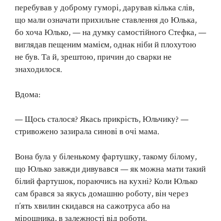
перебував у доброму гуморі, дарував кілька слів,
що мали означати прихильне ставлення до Юлька,
бо хоча Юлько, — на думку самостійного Стефка, —
виглядав пещеним мамієм, однак ніби й плохутою
не був. Та й, зрештою, причин до сварки не
знаходилося.
Вдома:
— Щось сталося? Якась прикрість, Юльчику? —
стривожено зазирала синові в очі мама.
Вона була у біленькому фартушку, такому білому,
що Юлько завжди дивувався — як можна мати такий
білий фартушок, пораючись на кухні? Коли Юлько
сам брався за якусь домашню роботу, він через
п’ять хвилин скидався на сажотруса або на
мірошника, в залежності від роботи.