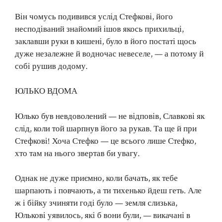
Він чомусь подивився услід Стефкові, його
несподіваний знайомий ішов якось прихильці,
заклавши руки в кишені, було в його постаті щось
дуже незалежне й водночас невеселе, — а потому й
собі рушив додому.
ЮЛЬКО ВДОМА
Юлько був невдоволений — не відповів, Славкові як
слід, коли той шарпнув його за рукав. Та ще й при
Стефкові! Хоча Стефко — це всього лише Стефко,
хто там на нього звертав би увагу.
Однак не дуже приємно, коли бачать, як тебе
шарпають і повчають, а ти тихенько йдеш геть. Але
ж і бійку зчиняти годі було — земля слизька,
Юлькові уявилось, які б вони були, — викачані в