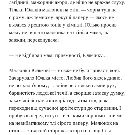
лагідний, мажорний акорд, де ніщо не вражає слуху.
Тільки Юльків малюнок на стіні — чорна туш на
сірому, аж темному, аркуші паперу — якось не
в’язався з рештою тонів у кімнаті. Юлько просив
маму не івішати малюнка на стіні, а мама, як
завжди, переконувала:
— Не відбирай мамі приємності, Юльчику…
Малюнки Юлькові — то вже не були гривасті коні.
Зачарувало Юлька місто. Любив його якось дивно,
не по-хлоп’ячому, і любив не стільки самий рух,
барвистість людської течії, а скоріше затаєну думку,
закам’янілість м’язів каріатид і атлантів, різкі
переходи від сучасної архітектури до старовини. І
пробував передати усе те чіткими чорними лініями
на невибагливому тлі сірого паперу. Малюнок на
стіні — столітній сторож-ліхтар на площі біля