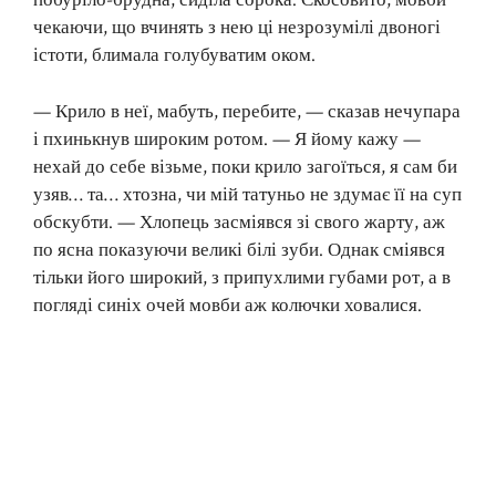
побуріло-брудна, сиділа сорока. Скосовито, мовби
чекаючи, що вчинять з нею ці незрозумілі двоногі
істоти, блимала голубуватим оком.
— Крило в неї, мабуть, перебите, — сказав нечупара
і пхинькнув широким ротом. — Я йому кажу —
нехай до себе візьме, поки крило загоїться, я сам би
узяв… та… хтозна, чи мій татуньо не здумає її на суп
обскубти. — Хлопець засміявся зі свого жарту, аж
по ясна показуючи великі білі зуби. Однак сміявся
тільки його широкий, з припухлими губами рот, а в
погляді синіх очей мовби аж колючки ховалися.