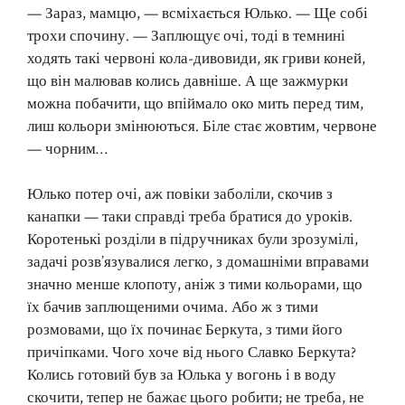
— Зараз, мамцю, — всміхається Юлько. — Ще собі
трохи спочину. — Заплющує очі, тоді в темнині
ходять такі червоні кола-дивовиди, як гриви коней,
що він малював колись давніше. А ще зажмурки
можна побачити, що впіймало око мить перед тим,
лиш кольори змінюються. Біле стає жовтим, червоне
— чорним…
Юлько потер очі, аж повіки заболіли, скочив з
канапки — таки справді треба братися до уроків.
Коротенькі розділи в підручниках були зрозумілі,
задачі розв’язувалися легко, з домашніми вправами
значно менше клопоту, аніж з тими кольорами, що
їх бачив заплющеними очима. Або ж з тими
розмовами, що їх починає Беркута, з тими його
причіпками. Чого хоче від нього Славко Беркута?
Колись готовий був за Юлька у вогонь і в воду
скочити, тепер не бажає цього робити; не треба, не