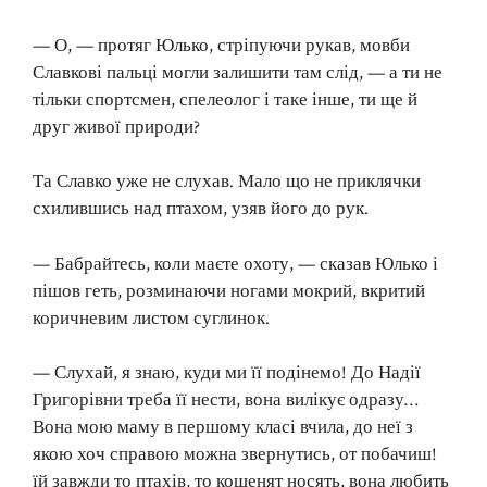
— О, — протяг Юлько, стріпуючи рукав, мовби
Славкові пальці могли залишити там слід, — а ти не
тільки спортсмен, спелеолог і таке інше, ти ще й
друг живої природи?
Та Славко уже не слухав. Мало що не приклячки
схилившись над птахом, узяв його до рук.
— Бабрайтесь, коли маєте охоту, — сказав Юлько і
пішов геть, розминаючи ногами мокрий, вкритий
коричневим листом суглинок.
— Слухай, я знаю, куди ми її подінемо! До Надії
Григорівни треба її нести, вона вилікує одразу…
Вона мою маму в першому класі вчила, до неї з
якою хоч справою можна звернутись, от побачиш!
їй завжди то птахів, то кошенят носять, вона любить