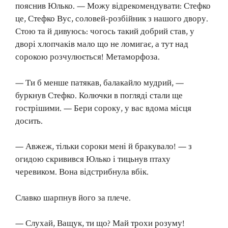
пояснив Юлько. — Можу відрекомендувати: Стефко
це, Стефко Вус, соловей-розбійник з нашого двору.
Стою та й дивуюсь: чогось такий добрий став, у
дворі хлопчаків мало що не ломигає, а тут над
сорокою розчулюється! Метаморфоза.
— Ти б менше патякав, балакайло мудрий, —
буркнув Стефко. Колючки в погляді стали ще
гострішими. — Бери сороку, у вас вдома місця
досить.
— Авжеж, тільки сороки мені й бракувало! — з
огидою скривився Юлько і тицьнув птаху
черевиком. Вона відстрибнула вбік.
Славко шарпнув його за плече.
— Слухай, Ващук, ти що? Май трохи розуму!