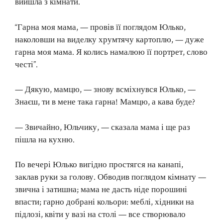
вийшла з кімнати.
“Гарна моя мама, — провів її поглядом Юлько,
наколовши на виделку хрумтячу картоплю, — дуже
гарна моя мама. Я колись намалюю її портрет, слово
честі”.
— Дякую, мамцю, — знову всміхнувся Юлько, —
Знаєш, ти в мене така гарна! Мамцю, а кава буде?
— Звичайно, Юльчику, — сказала мама і ще раз
пішла на кухню.
По вечері Юлько вигідно простягся на канапі,
заклав руки за голову. Обводив поглядом кімнату —
звична і затишна; мама не дасть ніде порошині
впасти; гарно добрані кольори: меблі, хідники на
підлозі, квіти у вазі на столі — все створювало