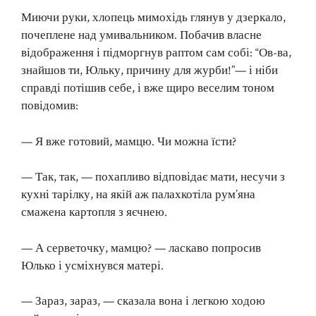
Миючи руки, хлопець мимохідь глянув у дзеркало,
почеплене над умивальником. Побачив власне
відображення і підморгнув раптом сам собі: “Ов-ва,
знайшов ти, Юльку, причину для журби!”— і ніби
справді потішив себе, і вже щиро веселим тоном
повідомив:
— Я вже готовий, мамцю. Чи можна їсти?
— Так, так, — похапливо відповідає мати, несучи з
кухні тарілку, на якій аж палахкотіла рум’яна
смажена картопля з яєчнею.
— А серветочку, мамцю? — ласкаво попросив
Юлько і усміхнувся матері.
— Зараз, зараз, — сказала вона і легкою ходою