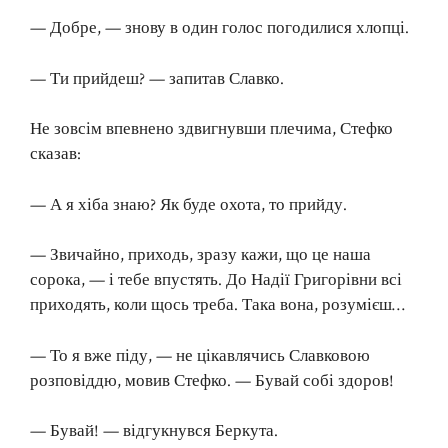
— Добре, — знову в один голос погодилися хлопці.
— Ти прийдеш? — запитав Славко.
Не зовсім впевнено здвигнувши плечима, Стефко
сказав:
— А я хіба знаю? Як буде охота, то прийду.
— Звичайно, приходь, зразу кажи, що це наша
сорока, — і тебе впустять. До Надії Григорівни всі
приходять, коли щось треба. Така вона, розумієш…
— То я вже піду, — не цікавлячись Славковою
розповіддю, мовив Стефко. — Бувай собі здоров!
— Бувай! — відгукнувся Беркута.