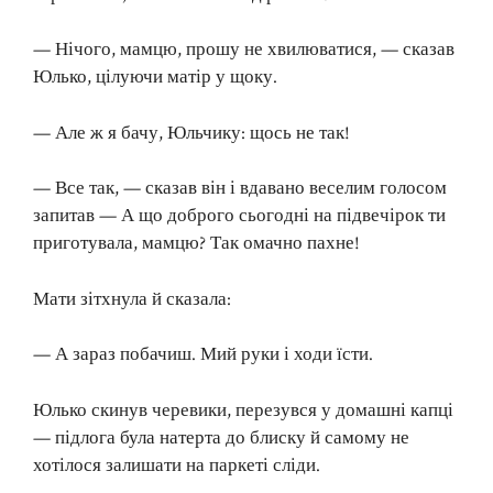
— Нічого, мамцю, прошу не хвилюватися, — сказав
Юлько, цілуючи матір у щоку.
— Але ж я бачу, Юльчику: щось не так!
— Все так, — сказав він і вдавано веселим голосом
запитав — А що доброго сьогодні на підвечірок ти
приготувала, мамцю? Так омачно пахне!
Мати зітхнула й сказала:
— А зараз побачиш. Мий руки і ходи їсти.
Юлько скинув черевики, перезувся у домашні капці
— підлога була натерта до блиску й самому не
хотілося залишати на паркеті сліди.