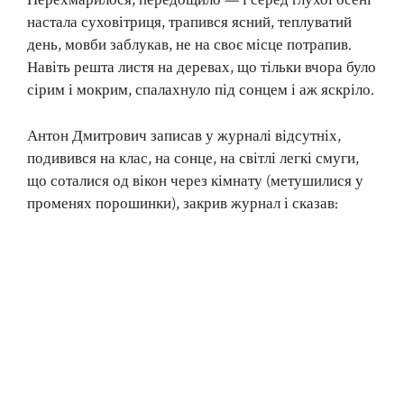
Перехмарилося, передощило — і серед глухої осені
настала суховітриця, трапився ясний, теплуватий
день, мовби заблукав, не на своє місце потрапив.
Навіть решта листя на деревах, що тільки вчора було
сірим і мокрим, спалахнуло під сонцем і аж яскріло.
Антон Дмитрович записав у журналі відсутніх,
подивився на клас, на сонце, на світлі легкі смуги,
що соталися од вікон через кімнату (метушилися у
променях порошинки), закрив журнал і сказав: