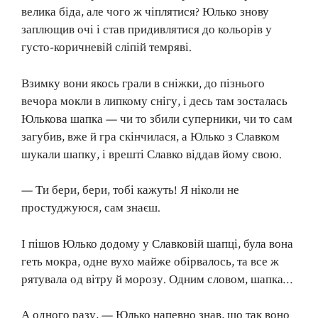
велика біда, але чого ж чіплятися? Юлько знову
заплющив очі і став придивлятися до кольорів у
густо-коричневій сліпій темряві.
Взимку вони якось грали в сніжки, до пізнього
вечора мокли в липкому снігу, і десь там зосталась
Юлькова шапка — чи то збили суперники, чи то сам
загубив, вже й гра скінчилася, а Юлько з Славком
шукали шапку, і врешті Славко віддав йому свою.
— Ти бери, бери, тобі кажуть! Я ніколи не
простуджуюся, сам знаєш.
І пішов Юлько додому у Славковій шапці, була вона
геть мокра, одне вухо майже обірвалось, та все ж
рятувала од вітру й морозу. Одним словом, шапка…
А одного разу, — Юлько напевно знав, що так воно