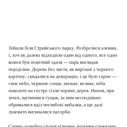
Зійшли біля Стрийського парку. Розбрелися алеями,
і, хоч як далеко відходили один від одного, все одно
кожен був помітний здаля — парк виглядав
поріділим. Дерева без листя, як вирізані з чорного
картону, скидалися на декорацію, і це було гарно —
синє небо, червоне сонце, низьке, велике, ніби
наколоте на гостре гілля чорних дерев. Низом, при
землі, щетинився гущак, за ним несподівано
обривалися вділ неглибокі вибалки, а ще далі
луковато вигиналися пагорби.
Славко залюбки ступав м’якими, вогкими стежками;