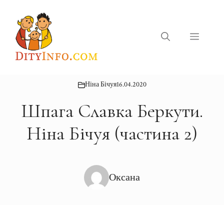
Перейти
до
вмісту
Меню
Ніна Бічуя
16.04.2020
Шпага Славка Беркути.
Ніна Бічуя (частина 2)
Оксана