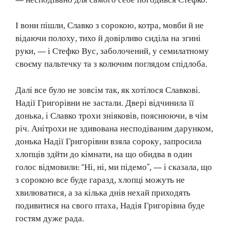
І вони пішли, Славко з сорокою, котра, мовби й не
відаючи полоху, тихо й довірливо сиділа на згині
руки, — і Стефко Вус, заболочений, у семилатному
своєму пальтечку та з колючим поглядом спідлоба.
Далі все було не зовсім так, як хотілося Славкові.
Надії Григорівни не застали. Двері відчинила її
донька, і Славко трохи зніяковів, пояснюючи, в чім
річ. Анітрохи не здивована несподіваним дарунком,
донька Надії Григорівни взяла сороку, запросила
хлопців здйти до кімнати, на що обидва в один
голос відмовили: “Ні, ні, ми підемо”, — і сказала, що
з сорокою все буде гаразд, хлопці можуть не
хвилюватися, а за кілька днів нехай приходять
подивитися на свого птаха, Надія Григорівна буде
гостям дуже рада.