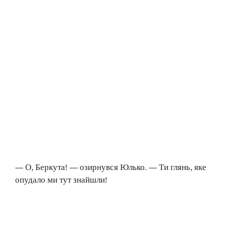
— О, Беркута! — озирнувся Юлько. — Ти глянь, яке
опудало ми тут знайшли!