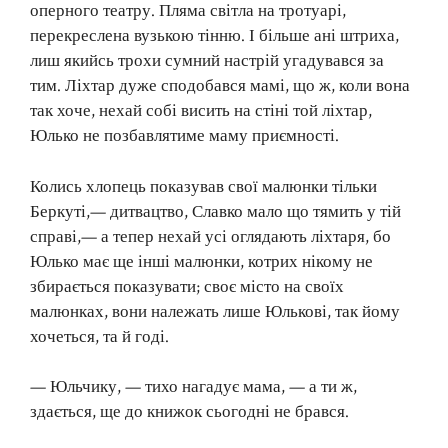
оперного театру. Пляма світла на тротуарі,
перекреслена вузькою тінню. І більше ані штриха,
лиш якийсь трохи сумний настрій угадувався за
тим. Ліхтар дуже сподобався мамі, що ж, коли вона
так хоче, нехай собі висить на стіні той ліхтар,
Юлько не позбавлятиме маму приємності.
Колись хлопець показував свої малюнки тільки
Беркуті,— дитвацтво, Славко мало що тямить у тій
справі,— а тепер нехай усі оглядають ліхтаря, бо
Юлько має ще інші малюнки, котрих нікому не
збирається показувати; своє місто на своїх
малюнках, вони належать лише Юлькові, так йому
хочеться, та й годі.
— Юльчику, — тихо нагадує мама, — а ти ж,
здається, ще до книжок сьогодні не брався.