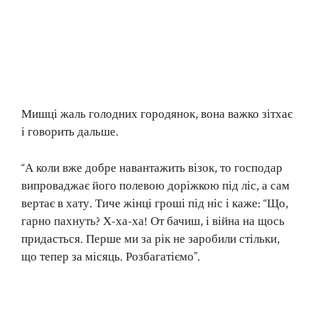
Мишці жаль голодних городянок, вона важко зітхає
і говорить дальше.
“А коли вже добре навантажить візок, то господар
випроваджає його полевою доріжкою під ліс, а сам
вертає в хату. Тиче жінці гроші під ніс і каже: “Що,
гарно пахнуть? Х-ха-ха! От бачиш, і війна на щось
придасться. Перше ми за рік не заробили стільки,
що тепер за місяць. Розбагатіємо”.