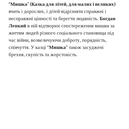
“Мишка” (Казка для літей, для малих і великих)
вчить і дорослих, і дітей відрізняти справжні і
несправжні цінності та берегти людяність.
Богдан
Лепкий
в ній відтворює спостереження мишки за
життям людей різного соціального становища під
час війни, возвеличуючи доброту, порядність,
співчуття. У казці
“Мишка”
також засуджені
брехня, скупість та жорстокість.