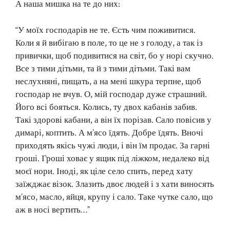
А наша мишка на те до них:
“У моїх господарів не те. Єсть чим поживитися.
Коли я й вибігаю в поле, то це не з голоду, а так із
привички, щоб подивитися на світ, бо у норі скучно.
Все з тими дітьми, та й з тими дітьми. Такі вам
неслухняні, пищать, а на мені шкура терпне, щоб
господар не вчув. О, мій господар дуже страшний.
Його всі бояться. Колись, ту двох кабанів забив.
Такі здорові кабани, а він їх порізав. Сало повісив у
димарі, коптить. А м’ясо їдять. Добре їдять. Вночі
приходять якісь чужі люди, і він їм продає. За гарні
гроші. Гроші ховає у ящик під ліжком, недалеко від
моєї нори. Іноді, як ціле село спить, перед хату
заїжджає візок. Злазить двоє людей і з хати виносять
м’ясо, масло, яйця, крупу і сало. Таке чутке сало, що
аж в носі вертить…”