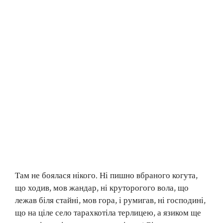
Там не боялася нікого. Ні пишно вбраного когута,
що ходив, мов жандар, ні круторогого вола, що
лежав біля стайні, мов гора, і румигав, ні господині,
що на ціле село тарахкотіла терлицею, а язиком ще