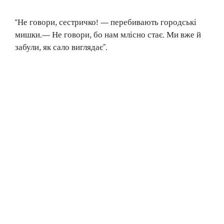
“Не говори, сестричко! — перебивають городські
мишки.— Не говори, бо нам млісно стає. Ми вже й
забули, як сало виглядає”.