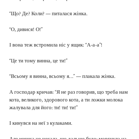
“Що? Де? Коли? — питалася жінка.
“О, дивися! О!”
І вона теж встромила ніс у ящик: “А-а-а”!
“Це ти тому винна, це ти!”
“Всьому я винна, всьому я…” — плакала жінка.
А господар кричав: “Я не раз говорив, що треба нам
кота, великого, здорового кота, а ти ложки молока
жалувала для його: ти! ти! ти!”
І кинувся на неї з кулаками.
Але мишка не чекала, що дальше буде; моргнула на