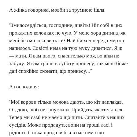
А жінка говорила, мовби за трумною ішла:
“Змилосердіться, господине, дивіть! Ніг собі в цих
проклятих колодках не чую. У мене хора дитина, як
мені без молока вертати? Най би хоч перед смертю
напилося. Совісті нема на тую муку дивитися. Я ж
— мати. Я вам цього, спасителько моя, во віки не
забуду. Я вам гроші в суботу принесу, так мені боже
дай спокійно сконати, що принесу…”
А господиня:
“Мої корови тільки молока дають, що кіт наплакав.
От, дою, щоб не запустити. Прийдіть, як отеляться.
Тепер ми самі не маємо що пити. Спитайте в наших
сусідів. Може продадуть; вони на гроші ласі і
рідного батька продали б, а в нас нема що