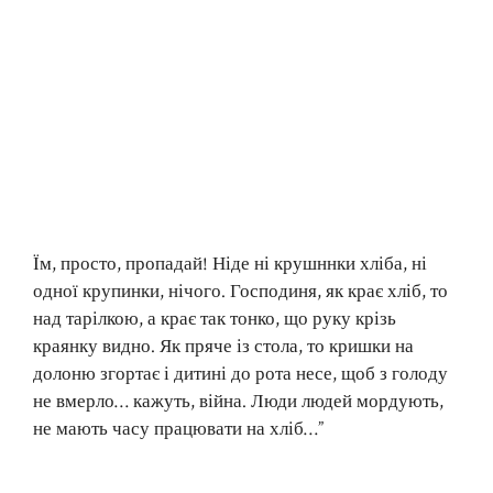
Їм, просто, пропадай! Ніде ні крушннки хліба, ні
одної крупинки, нічого. Господиня, як крає хліб, то
над тарілкою, а крає так тонко, що руку крізь
краянку видно. Як пряче із стола, то кришки на
долоню згортає і дитині до рота несе, щоб з голоду
не вмерло… кажуть, війна. Люди людей мордують,
не мають часу працювати на хліб…”