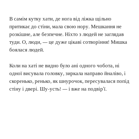
В самім кутку хати, де нога від ліжка щільно
притикає до стіни, мала свою нору. Мешкання не
розкішне, але безпечне. Ніхто з людей не заглядав
туди. О, люди, — це дуже цікаві сотворіння! Мишка
боялася людей.
Коли на хаті не видно було ані одного чобота, ні
одної висувала головку, зиркала направо йналіво, і
скоренько, ренько, як шнурочок, пересувалася попід
стіну і двері. Шу-усть! — і вже на подвір’ї.