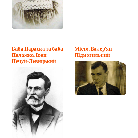
Баба Параска та баба
Місто. Валер'ян
Палажка. Іван
Підмогильний
Нечуй-Левицький