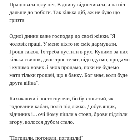
Працювала цілу ніч. В днину відпочивала, а на ніч
дальше до роботи. Так кілька діб, аж не було що
гризти.
Одної днини каже господар до своєї жінки: “Я
чоловік праці. У мене ніхто не сміє дармувати.
Гроші також. Їх треба пустити в рух. Купимо за них
кілька свинок, двоє-троє телят, підгодуємо, продамо
і купимо нових, і знов продамо, поки не будемо
мати тільки грошей, що в банку. Бог знає, коли буде
друга війна”.
Кахикаючи і постогнуючи, бо був товстий, як
годований кабан, поліз під ліжко. Добув ящик,
відчинив і… очі йому пішли а стовп, брови підлізли
вгору, волосся дубом стало.
“Погризли, погризли, погризли!”