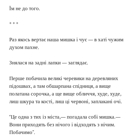
Їм не до того.
* * *
Раз якось вертає наша мишка і чує — в хаті чужим
духом пахне.
Знялася на задні лапки — заглядає.
Перше побачила великі черевики на деревляних
підошвах, а там обшарпана спідниця, а вище
полатана сорочка, а ще вище обличчя, худе, худе,
лиш шкура та кості, лиш ці червоні, заплакані очі.
“Це одна з тих із міста,— погадала собі мишка.—
Вони приходять без нічого і відходять з нічим.
Побачимо”.