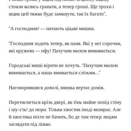
стояли колись гранати, а тепер гроші. Ще трохи і
ящик цей тяжко буде замкнути, так їх багато”.
“А господиня? — питають цікаві мишки.
“Господиня ходить тепер, як паня. Які у неї сорочки,
які кружева — пфу! Пахучим милом вимивається;
Городські миші вірити не хочуть. “Пахучим милом
вимивається, а наша вмивається слізьми…”
Наговорившися доволі, мишка вертає домів.
Перетиснеться крізь двері, як тінь майне попід стіну
і шу-сть! до нори. Тільки хвостик іноді визирає. Але
й хвостика ніхто не бачить, бо де там тепер людям
заглядати під ліжко.