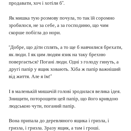
продавати, хоч і хотіли б”.
Як мишка тую розмову почула, то так їй соромно
зробилося, не за себе, а за господиню, що чим
скорше побігла до нори.
“Добре, що діти сплять, а то ще б навчилися брехати,
як люди. І як цим людям язик на таку брехню
повергається? Погані люди. Одні з голоду гинуть, а
другі папір у ящик ховають. Хіба ж папір важніший
від життя. Але я їм!”
І в маленькій мишачій голові зродилася велика ідея.
Знищити, поторощити цей папір, що його кривдою
людською чути, поганий папір.
Вона припала до деревляного ящика і гризла, і
гризла, і гризла. Зразу ящик, а там і гроші.