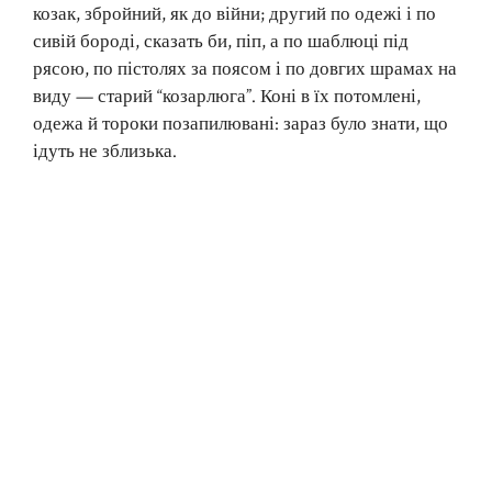
козак, збройний, як до війни; другий по одежі і по
сивій бороді, сказать би, піп, а по шаблюці під
рясою, по пістолях за поясом і по довгих шрамах на
виду — старий “козарлюга”. Коні в їх потомлені,
одежа й тороки позапилювані: зараз було знати, що
ідуть не зблизька.