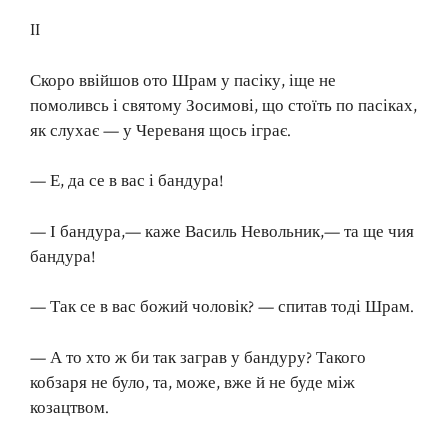
II
Скоро ввійшов ото Шрам у пасіку, іще не
помоливсь і святому Зосимові, що стоїть по пасіках,
як слухає — у Череваня щось іграє.
— Е, да се в вас і бандура!
— І бандура,— каже Василь Невольник,— та ще чия
бандура!
— Так се в вас божий чоловік? — спитав тоді Шрам.
— А то хто ж би так заграв у бандуру? Такого
кобзаря не було, та, може, вже й не буде між
козацтвом.