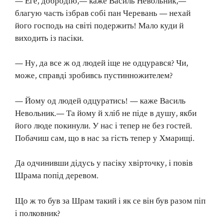
— Еге, добродію,— каже Василь Невольник,—
благую часть ізбрав собі пан Черевань — нехай
його господь на світі подержить! Мало куди й
виходить із пасіки.
— Ну, да все ж од людей іще не одцурався? Чи,
може, справді зробивсь пустинножителем?
— Йому од людей одцуратись! — каже Василь
Невольник.— Та йому й хліб не піде в душу, якби
його люде покинули. У нас і тепер не без гостей.
Побачиш сам, що в нас за гість тепер у Хмарищі.
Да одчинивши дідусь у пасіку хвірточку, і повів
Шрама попід деревом.
Що ж то був за Шрам такий і як се він був разом піп
і полковник?