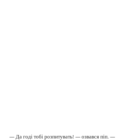
— Да годі тобі розпитувать! — озвався піп. —