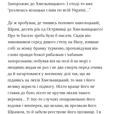
Запорожжє до Хмельницького. І отоді-то вже
“розлилась козацька слава по всій Україні…”
Де ж пробував, де тинявсь попович паволоцький,
Шрам, десять рік од Остряниці до Хмельницького?
Про те багато треба було б писати. Сидів він
зимовником серед дикого степу на Низу, взявши
собі за жінку бранку туркеню; проповідував він
слово правди божої рибалкам і чабанам
запорозьким; побував він на полі й на морі з
низцями; видав не раз і не два смерть перед очима
да й загартовався у воєнному ділі так, що як
піднявсь на ляхів Хмельницький, то мав з його
велику користь і підмогу. Ніхто краще його не
ставав до бою; ніхто не крутив ляхам такого
веремія… У тих-то случаях пошрамовано його
вздовж і впоперек, що козаки, як прозвали його
Шрамом, то й забули реєстрове його прізвище. І в