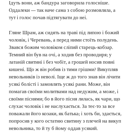
Ідуть вони, аж бандура заговорила голосніше.
Оддалеки — так наче сама з собою розмовляла, а
тут і голос почав підтягувати до неі.
Гляне Шрам, аж сидять на траві під липою і божий
чоловік, і Черевань, а перед ними стоїть полудень.
Звався божим чоловіком сліпий старець-кобзар.
Темний він був на очі, а ходив без проводиря; у
латаній свитині і без чобіт, а грошей носив повні
кишені. Що ж він робив із тими грішми? Викупляв
невольників із неволі. Іще ж до того знав він лічити
усякі болісті і замовлять усякі рани. Може, він
помагав своїми молитвами над недужим, а може, і
своїми піснями; бо в його пісня лилась, як чари, що
слухає чоловік і не наслухається. За теє-то за все
поважали його козаки, як батька; і хоть би, здається,
попросив у кого остатню свитину з плечей на викуп
невольника, то й ту б йому оддав усякий.