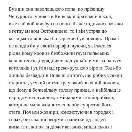
Був він син паволоцького попа, по прізвищу
Чепурного, учився в Київській братській школі, і
вже сай вийшов був на попи. Як же піднялись козаки
з гетцу маном Остряницею, то і він устряв до
козацького війська; бо гарячий був чоловік Шрам і
не всидів би у своїй парафії, чуючи, як іллється
рідна йому кров за безбожний глум польських
консистентів ,і урядників над українцями, за наругу
католиків і унітів над греко-руською вірою. Тоді-бо
дійшло безладдє в Польщі до того, що робив усякий
староста, усякий ротмістр, усякий значний чоловік,
що йому в божевільну голову прийде, а найбільш із
народом неоружним, з міщанами і хліборобами,
которі не мали жодного способу супротив його
стати. Почали жовніри, консистуючи в городах і
селах, беззаконні окорми і напитки од людей
вимагати, жінок та дівчат козачих, міщанських і