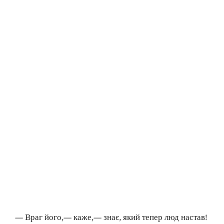
— Враг його,— каже,— знає, який тепер люд настав!