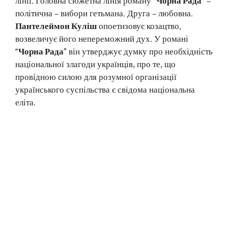
лінії. Головна сюжетна лінія роману
“Чорна Рада”
–
політична – вибори гетьмана. Друга – любовна.
Пантелеймон Куліш
опоетизовує козацтво,
возвеличує його непереможний дух. У романі
“Чорна Рада”
він утверджує думку про необхідність
на­ціональної злагоди українців, про те, що
провідною силою для розумної ор­ганізації
українського суспільства є свідома національна
еліта.