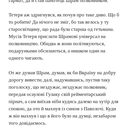
гармат, да й став панотець Шрам полковником.
Тетеря аж здригнувся, як почув про таке диво. Що б
то робити? Да нічого не зміг, бо так велось у ту
старосвітщину, що рада була старша од гетьмана.
Мусів Тетеря прислати Шрамові універсал на
полковництво. Обидва ж вони політикуються,
подарунками обсилаються, а нишком один на
одного чигають.
От же думав Шрам, думав, як би Вкраїну на добру
дорогу вивести; далі, надумавшись, пустив таку
поголоску, що нездужає, нездужає полковник;
передав осаулові Гулаку свій рейментарський
пірнач, а сам виїхав ніби кудись далеко на хутір для
спокою, да ото й махнув із сином з Паволочі. Куди
ж він махнув і що в його було на думці, незабаром
того довідаємось.