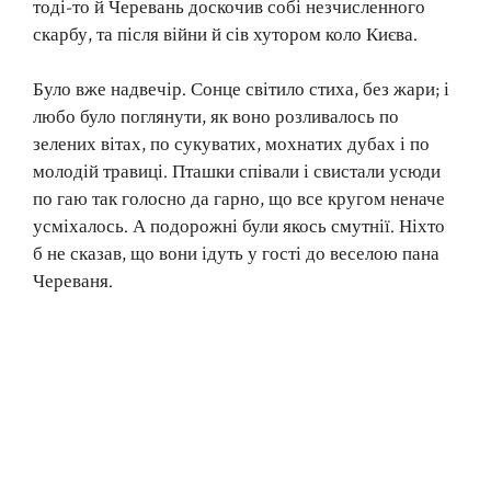
тоді-то й Черевань доскочив собі незчисленного
скарбу, та після війни й сів хутором коло Києва.
Було вже надвечір. Сонце світило стиха, без жари; і
любо було поглянути, як воно розливалось по
зелених вітах, по сукуватих, мохнатих дубах і по
молодій травиці. Пташки співали і свистали усюди
по гаю так голосно да гарно, що все кругом неначе
усміхалось. А подорожні були якось смутнії. Ніхто
б не сказав, що вони ідуть у гості до веселою пана
Череваня.