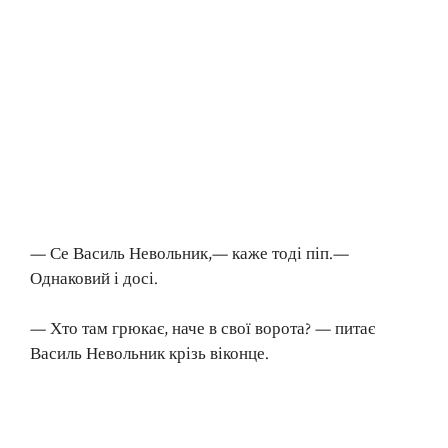
— Се Василь Невольник,— каже тоді піп.—
Однаковий і досі.
— Хто там грюкає, наче в свої ворота? — питає
Василь Невольник крізь віконце.