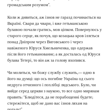
громадським розумом”.
Коли ж дивиться, аж ізнов не гаразд починається на
Вкраїні. Свари да чвари, і вже гетьманською
булавою почали гратись, мов ціпком. Повернулось у
старого серце, як почув, що козацька кров іллється
понад Дніпром через Виговського і через
навіженого Юруся Хмельниченка, що одержав
після його гетьманованнє; а як досталась од Юруся
булава Тетері, то він аж за голову вхопився.
Чи молиться, чи божу службу служить,— одно в
його на думці: що ось погибне Україна од сього
недруга отчизного і похлібці лядського. Було, чи
вийде серед церкви з наукою, то все одно мирянам
править: “Блюдітеся, да не порабощенні будете;
стережітеся, щоб не дано вас ізнов ляхам на
поталу!”