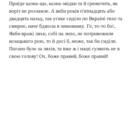
Приїде казна-що, казна-звідки та й грюкотить, як
воріт не розламле. А якби років п’ятнадцять або
двадцять назад, так усяке сиділо по Вкраїні тихо та
смирно, наче бджола в зимовнику. Ге, то-то бо!..
Якби вражі ляхи, собі на лихо, не потривожили
козацького рою, то й досі б, може, так би сиділи.
Погано було за ляхів, та вже ж і наші гуляють не в
свою голову! Ох, боже правий, боже правий!