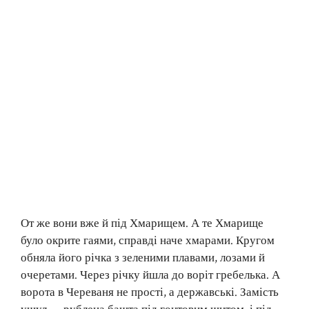
От же вони вже й під Хмарищем. А те Хмарище
було окрите гаями, справді наче хмарами. Кругом
обняла його річка з зеленими плавами, лозами й
очеретами. Через річку йшла до воріт гребелька. А
ворота в Череваня не прості, а державські. Замість