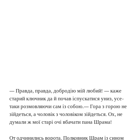
— Правда, правда, добродію мій любий! — каже
старий ключник да й почав іспускатися униз, усе-
таки розмовляючи сам із собою.— Гора з горою не
зійдеться, а чоловік з чоловіком зійдеться. Ох, не
думали ж мої старі очі вбачати пана Шрама!
От одчинились ворота. Полковник Шрам із сином