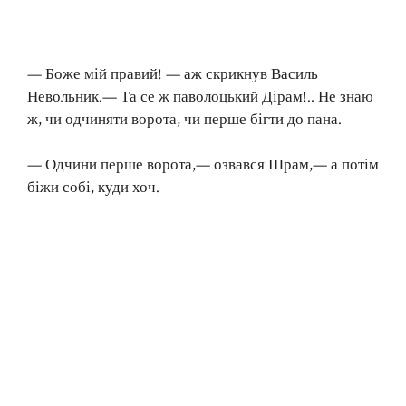
— Боже мій правий! — аж скрикнув Василь
Невольник.— Та се ж паволоцький Дірам!.. Не знаю
ж, чи одчиняти ворота, чи перше бігти до пана.
— Одчини перше ворота,— озвався Шрам,— а потім
біжи собі, куди хоч.