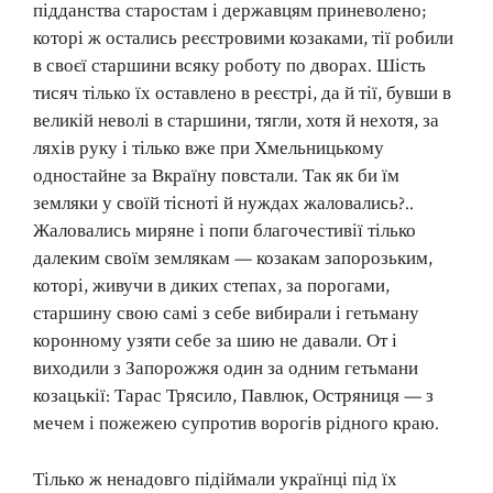
підданства старостам і державцям приневолено;
которі ж остались реєстровими козаками, тії робили
в своєї старшини всяку роботу по дворах. Шість
тисяч тілько їх оставлено в реєстрі, да й тії, бувши в
великій неволі в старшини, тягли, хотя й нехотя, за
ляхів руку і тілько вже при Хмельницькому
одностайне за Вкраїну повстали. Так як би їм
земляки у своїй тісноті й нуждах жаловались?..
Жаловались миряне і попи благочестивії тілько
далеким своїм землякам — козакам запорозьким,
которі, живучи в диких степах, за порогами,
старшину свою самі з себе вибирали і гетьману
коронному узяти себе за шию не давали. От і
виходили з Запорожжя один за одним гетьмани
козацькії: Тарас Трясило, Павлюк, Остряниця — з
мечем і пожежею супротив ворогів рідного краю.
Тілько ж ненадовго підіймали українці під їх