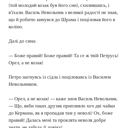
(той молодий козак був його син), схилившись, і
в’їхали. Василь Невольник з великої радості не знав,
що й робити: кинувся до Шрама і поціловав його в
коліно.
Далі до сина:
— Боже правий! Боже правий! Та се ж твій Петрусь!
Орел, а не козак!
Петро нагнувсь із сідла і поціловавсь із Василем
Невольником.
— Орел, а не козак! — каже знов Василь Невольник.
— Що, якби таких друзяк припливло хоч дві чайки
до Кермана, як я пропадав там у неволі? Ох, боже
правий! Далась мені та проклята неволя добре
знати, не забуду її довіку!