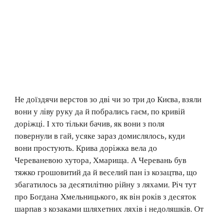
Не доїздячи верстов зо дві чи зо три до Києва, взяли
вони у ліву руку да й побрались гаєм, по кривій
доріжці. І хто тільки бачив, як вони з поля
повернули в гай, усяке зараз домислялось, куди
вони простують. Крива доріжка вела до
Череваневою хутора, Хмарища. А Черевань був
тяжко грошовитий да й веселий пан із козацтва, що
збагатилось за десятилітню рійну з ляхами. Річ тут
про Богдана Хмельницького, як він років з десяток
шарпав з козаками шляхетних ляхів і недоляшків. От