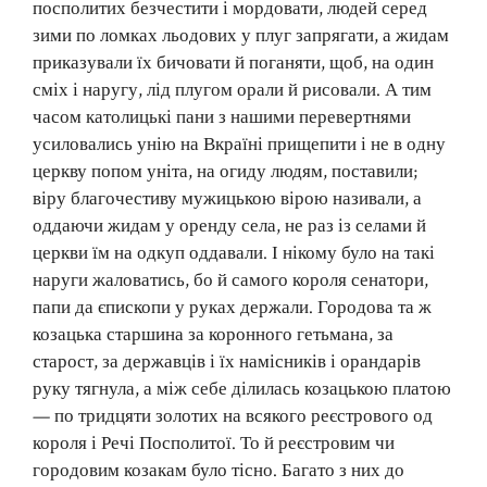
посполитих безчестити і мордовати, людей серед
зими по ломках льодових у плуг запрягати, а жидам
приказували їх бичовати й поганяти, щоб, на один
сміх і наругу, лід плугом орали й рисовали. А тим
часом католицькі пани з нашими перевертнями
усиловались унію на Вкраїні прищепити і не в одну
церкву попом уніта, на огиду людям, поставили;
віру благочестиву мужицькою вірою називали, а
оддаючи жидам у оренду села, не раз із селами й
церкви їм на одкуп оддавали. І нікому було на такі
наруги жаловатись, бо й самого короля сенатори,
папи да єпископи у руках держали. Городова та ж
козацька старшина за коронного гетьмана, за
старост, за державців і їх намісників і орандарів
руку тягнула, а між себе ділилась козацькою платою
— по тридцяти золотих на всякого реєстрового од
короля і Речі Посполитої. То й реєстровим чи
городовим козакам було тісно. Багато з них до