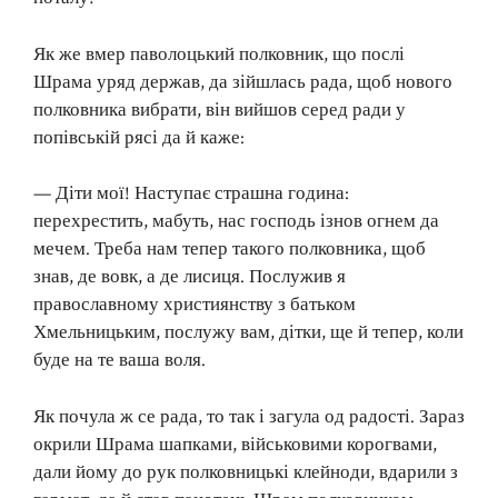
Як же вмер паволоцький полковник, що послі
Шрама уряд держав, да зійшлась рада, щоб нового
полковника вибрати, він вийшов серед ради у
попівській рясі да й каже:
— Діти мої! Наступає страшна година:
перехрестить, мабуть, нас господь ізнов огнем да
мечем. Треба нам тепер такого полковника, щоб
знав, де вовк, а де лисиця. Послужив я
православному християнству з батьком
Хмельницьким, послужу вам, дітки, ще й тепер, коли
буде на те ваша воля.
Як почула ж се рада, то так і загула од радості. Зараз
окрили Шрама шапками, військовими корогвами,
дали йому до рук полковницькі клейноди, вдарили з