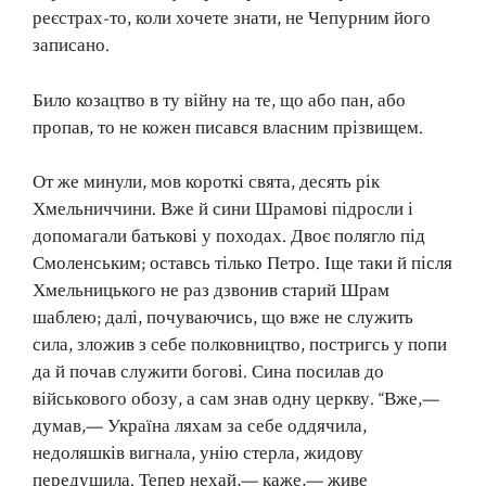
реєстрах-то, коли хочете знати, не Чепурним його
записано.
Било козацтво в ту війну на те, що або пан, або
пропав, то не кожен писався власним прізвищем.
От же минули, мов короткі свята, десять рік
Хмельниччини. Вже й сини Шрамові підросли і
допомагали батькові у походах. Двоє полягло під
Смоленським; оставсь тілько Петро. Іще таки й після
Хмельницького не раз дзвонив старий Шрам
шаблею; далі, почуваючись, що вже не служить
сила, зложив з себе полковництво, постригсь у попи
да й почав служити богові. Сина посилав до
військового обозу, а сам знав одну церкву. “Вже,—
думав,— Україна ляхам за себе оддячила,
недоляшків вигнала, унію стерла, жидову
передушила. Тепер нехай,— каже,— живе