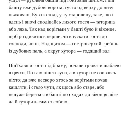
ушул — рублена башта під гонтовим щитом, і під
башту вже дубові ворота, густо од верху до низу
цвяховані. Бувало тоді, у ту старовину, таке, що і
вдень і вночі сподівайсь лихого гостя — татарина
або ляха. Так над ворітьми у башті було й віконце,
щоб роздивитись перше, чи впускати гостя до
господи, чи ні. Над щитом — гостроверхий гребінь
із дубових паль, а округ хутора — годящий вал.
Під’їхавши гості під браму, почали грюкати шаблею
в цвяхи. По гаю пішла луна, а в хуторі не озивавсь
ніхто; да вже нескоро хтось за ворітьми почав
кашляти, і стало чути, як щось або старе, або
недуже береться в башті по сходах до віконця, лізе
да й гуторить само з собою.