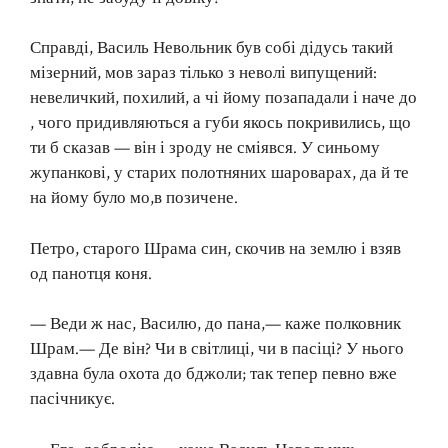
Справді, Василь Невольник був собі дідусь такий
мізерний, мов зараз тілько з неволі випущений:
невеличкий, похилий, а чі йому позападали і наче до
, чого придивляються а губи якось покривились, що
ти б сказав — він і зроду не сміявся. У синьому
жупанкові, у старих полотняних шароварах, да й те
на йому було мо,в позичене.
Петро, старого Шрама син, скочив на землю і взяв
од панотця коня.
— Веди ж нас, Василю, до пана,— каже полковник
Шрам.— Де він? Чи в світлиці, чи в пасіці? У нього
здавна була охота до бджоли; так тепер певно вже
пасічникує.