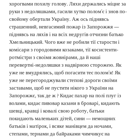
хорогвами похилу голову. Ляхи держались міцне за
руки з недоляшками, гасили хутко полом’є і знов по-
свойому обертали Україну. Аж ось піднявсь
страшенний, невгасимий пожар із Запорожжя —
піднявсь на ляхів і на всіх недругів отчизни батько
Хмельницький. Чого вже не робили тії старости і
комісари з городовими козаками, тії косистенти-
ротмістри з своімя жовнірами, да й наші
перевертні-недоляшки з надвірною сторожею. Як
уже не вмудрялись, щоб погасити теє полом’я! Як
уже не перегороджували степові дороги своїми
заставами, щоб не пустити нікого з України на
Запорожжє, так де ж ? Кидає пахар на полі плуг із
волами, кидає пивовар казани в броварі, кидають
шевці, кравці і ковалі свою роботу, батьки
покидають маленьких дітей, сини — немощних
батьків і матірок, і всяке манівцем да ночами,
степами, тернами да байраками чимчикує на