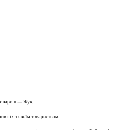
 товариш — Жук.
в і їх з своїм товариством.