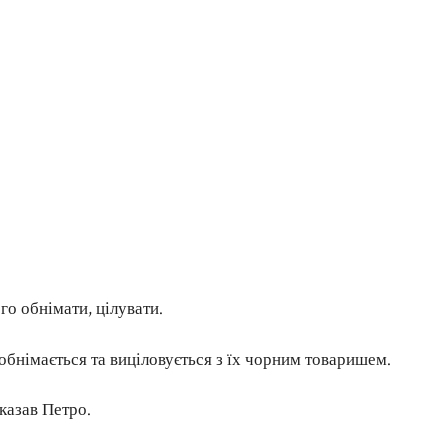
о обнімати, цілувати.
обнімається та виціловується з їх чорним товаришем.
казав Петро.