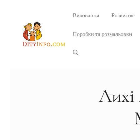
Перейти
до
Виховання
Розвиток
вмісту
Поробки та розмальовки
Лихі 