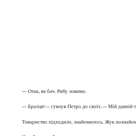
— Отак, як бач. Рибу ловимо.
— Братця!— гукнув Петро до своїх.— Мій давній
Товариство підходило, знайомилось. Жук познайоми