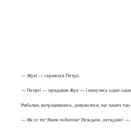
— Жук! — скрикнув Петро.
— Петре! — придавив Жук — і кинулись один одног
Рибалки, витріщившись, дивувалися, що панич так 
— Як се ти? Яким побитом? Неждано, негадане! — 