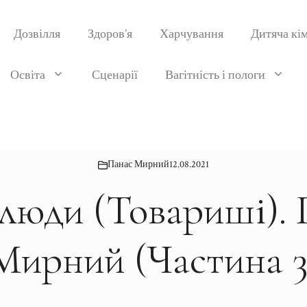
Дозвілля
Здоров’я
Харчування
Дитяча кі
Освіта
Сценарії
Вагітність і пологи
Панас Мирний
12.08.2021
люди (Товариші).
Мирний (Частина 3