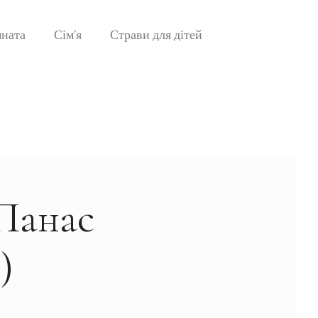
мната
Сім’я
Страви для дітей
 Панас
)